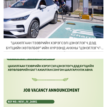
"ЦАХИЛГААН ТЭЭВРИЙН ХЭРЭГСЭЛ ЦЭНЭГЛЭГЧ ДЭД
БҮТЦИЙН ХӨТӨЛБӨР"-ИЙН ХҮРЭЭНД АНХНЫ "ЦЭНЭГЛЭГЧ"-
ИЙН НЭЭЛТЭЭ ХИЙЛЭЭ