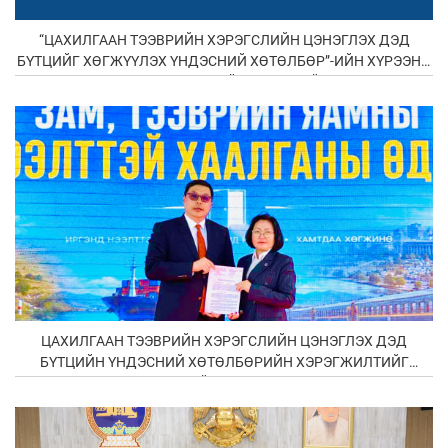
“ЦАХИЛГААН ТЭЭВРИЙН ХЭРЭГСЛИЙН ЦЭНЭГЛЭХ ДЭД
БҮТЦИЙГ ХӨГЖҮҮЛЭХ ҮНДЭСНИЙ ХӨТӨЛБӨР”-ИЙН ХҮРЭЭНД
DC ХУРДАН ЦЭНЭГЛЭГЧ НИЙЛҮҮЛЭГЧИЙН “ОРОЛЦОХ
СОНИРХОЛ” ХҮЛЭЭН АВЧ БАЙНА
ЦАХИЛГААН ТЭЭВРИЙН ХЭРЭГСЛИЙН ЦЭНЭГЛЭХ ДЭД
БҮТЦИЙН ҮНДЭСНИЙ ХӨТӨЛБӨРИЙН ХЭРЭГЖИЛТИЙГ
ДЭМЖИН ЗАМ ТЭЭВРИЙН ЯАМ ХАМТРАН АЖИЛЛАНА