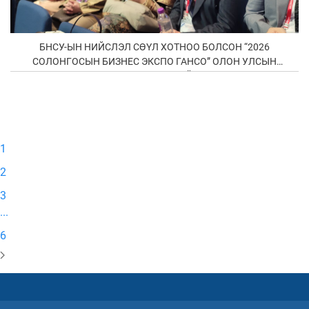
БНСУ-ЫН НИЙСЛЭЛ СӨҮЛ ХОТНОО БОЛСОН “2026
СОЛОНГОСЫН БИЗНЕС ЭКСПО ГАНСО” ОЛОН УЛСЫН
ҮЗЭСГЭЛЭН АМЖИЛТТАЙ БОЛЛОО
1
2
3
...
6