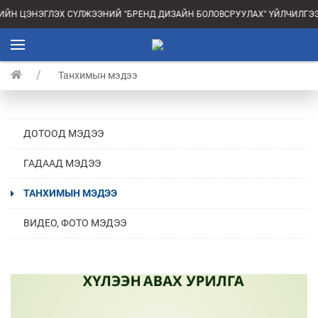
 ЦЭНЭГЛЭХ СҮЛЖЭЭНИЙ "БРЕНД ДИЗАЙН БОЛОВСРУУЛАХ" ҮЙЛЧИЛГЭЭНИ
Танхимын мэдээ
ДОТООД МЭДЭЭ
ГАДААД МЭДЭЭ
ТАНХИМЫН МЭДЭЭ
ВИДЕО, ФОТО МЭДЭЭ