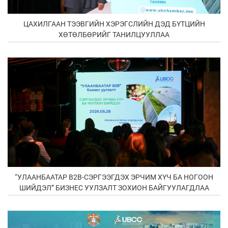
ЦАХИЛГААН ТЭЭВГИЙН ХЭРЭГСЛИЙН ДЭД БҮТЦИЙН
ХӨТӨЛБӨРИЙГ ТАНИЛЦУУЛЛАА
“УЛААНБААТАР В2В-СЭРГЭЭГДЭХ ЭРЧИМ ХҮЧ БА НОГООН
ШИЙДЭЛ” БИЗНЕС УУЛЗАЛТ ЗОХИОН БАЙГУУЛАГДЛАА