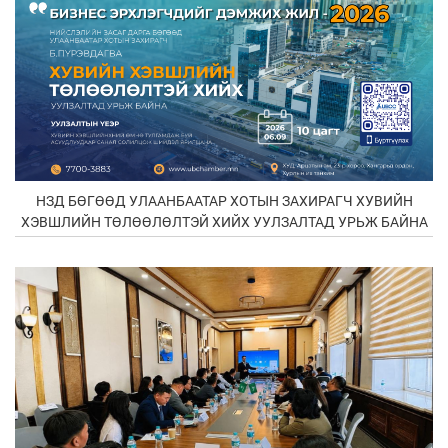
НЗД БӨГӨӨД УЛААНБААТАР ХОТЫН ЗАХИРАГЧ ХУВИЙН
ХЭВШЛИЙН ТӨЛӨӨЛӨЛТЭЙ ХИЙХ УУЛЗАЛТАД УРЬЖ БАЙНА