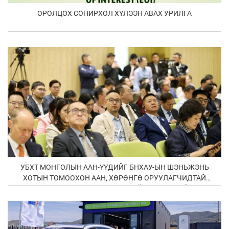
ОРОЛЦОХ СОНИРХОЛ ХҮЛЭЭН АВАХ УРИЛГА
УБХТ МОНГОЛЫН ААН-ҮҮДИЙГ БНХАУ-ЫН ШЭНЬЖЭНЬ
ХОТЫН ТОМООХОН ААН, ХӨРӨНГӨ ОРУУЛАГЧИДТАЙ
ХОЛБОСОН В2В УУЛЗАЛТ АМЖИЛТТАЙ ЗОХИОН БАЙГУУЛЛАА