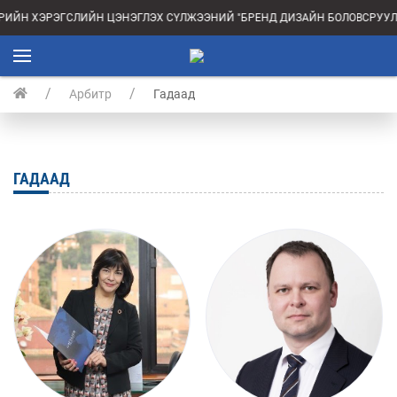
РИЙН ХЭРЭГСЛИЙН ЦЭНЭГЛЭХ СҮЛЖЭЭНИЙ "БРЕНД ДИЗАЙН БОЛОВСРУУЛА
Арбитр
Гадаад
ГАДААД