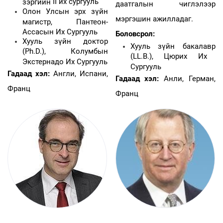
II
их сургууль
зэргийн
даатгалын чиглэлээр
Олон Улсын эрх зүйн
мэргэшин ажилладаг.
магистр, Пантеон-
Ассасын Их Сургууль
Боловсрол:
Хууль зүйн доктор
Хууль зүйн бакалавр
(Ph.D.)
, Колумбын
(LL.B.)
, Цюрих Их
Экстернадо Их Сургууль
Сургууль
Гадаад хэл:
Англи, Испани,
Гадаад хэл:
Анли, Герман,
Франц
Франц