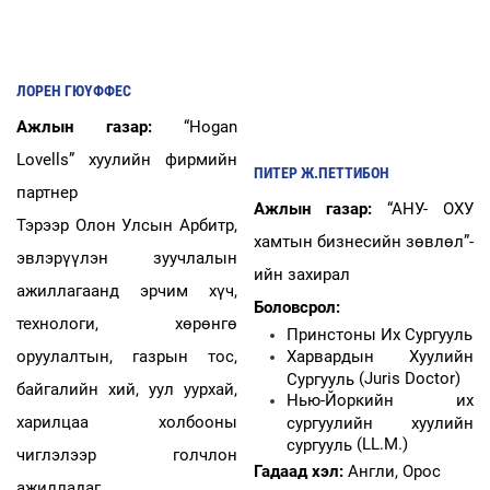
ЛОРЕН ГЮҮФФЕС
Ажлын газар:
“
Hogan
Lovells
” хуулийн фирмийн
ПИТЕР Ж.ПЕТТИБОН
партнер
Ажлын газар:
“АНУ- ОХУ
Тэрээр Олон Улсын Арбитр,
хамтын бизнесийн зөвлөл”-
эвлэрүүлэн зуучлалын
ийн захирал
ажиллагаанд эрчим хүч,
Боловсрол:
технологи, хөрөнгө
Принстоны Их Сургууль
оруулалтын, газрын тос,
Харвардын Хуулийн
(Juris Doctor)
Сургууль
байгалийн хий, уул уурхай,
Нью-Йоркийн их
харилцаа холбооны
сургуулийн хуулийн
(LL.M.)
сургууль
чиглэлээр голчлон
Гадаад хэл:
Англи, Орос
ажилладаг.