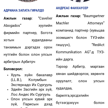
АНДРЕАС ФАНХАУСЕР
АДРИАНА ЗАПАТА ГИРАЛДО
Ажлын газар:
“
Baumgartner
Ажлын газар:
“
Cavelier
Machler Attorneys
”
Abogados
” хуулийн
компанид партнер
(
хувьцаа
фирмийн партнер, Богота
эзэмшигч болон ТУЗ-ийн
хотын худалдааны
гишүүн
)
, “
RedAct
танхимын дэргэдэх орон
Kommunikation AG
”
-
д ТУЗ-
нутгийн болон олон улсын
ийн дарга.
арбитрын Арбитрч
Тэрээр Арбитр, маргаан
Боловсрол:
хянан шийдвэрлэх, хөрөнгө
Хууль зүйн бакалавр
(LL.B.)
, Колумбын
оруулалт, олон улсын
Экстернадо Их Сургууль
худалдаа,
Эдийн Засгийн эрх зүй,
Лос Андес Их Сургууль
барилга,эрсдэлийн
Олон улсын хувий эрх
бүтээгдэхүүн болон
зүй, Парисын дээд