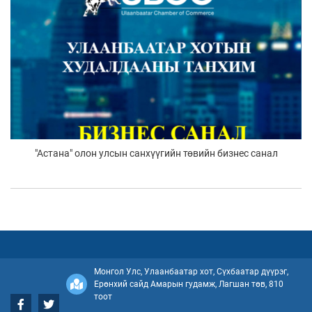
"Астана" олон улсын санхүүгийн төвийн бизнес санал
Монгол Улс, Улаанбаатар хот, Сүхбаатар дүүрэг,
Ерөнхий сайд Амарын гудамж, Лагшан төв, 810
тоот