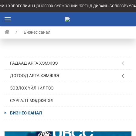
ИЙН ХЭРЭГСЛИЙН ЦЭНЭГЛЭХ СҮЛЖЭЭНИЙ "БРЕНД ДИЗАЙН БОЛОВСРУУЛАХ
Бизнес санал
ГАДААД АРГА ХЭМЖЭЭ
ДОТООД АРГА ХЭМЖЭЭ
ЗӨВЛӨХ ҮЙЛЧИЛГЭЭ
СУРГАЛТ МЭДЭЭЛЭЛ
БИЗНЕС САНАЛ