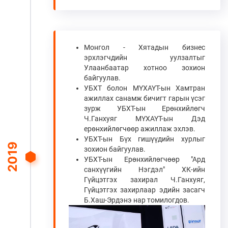
Монгол - Хятадын бизнес
эрхлэгчдийн уулзалтыг
Улаанбаатар хотноо зохион
байгуулав.
УБХТ болон МҮХАҮТ-ын Хамтран
ажиллах санамж бичигт гарын үсэг
зурж УБХТ-ын Ерөнхийлөгч
Ч.Ганхуяг МҮХАҮТ-ын Дэд
ерөнхийлөгчөөр ажиллаж эхлэв.
УБХТ-ын Бүх гишүүдийн хурлыг
2019
зохион байгуулав.
УБХТ-ын Ерөнхийлөгчөөр "Ард
санхүүгийн Нэгдэл" ХК-ийн
Гүйцэтгэх захирал Ч.Ганхуяг,
Гүйцэтгэх захирлаар эдийн засагч
Б.Хаш-Эрдэнэ нар томилогдов.