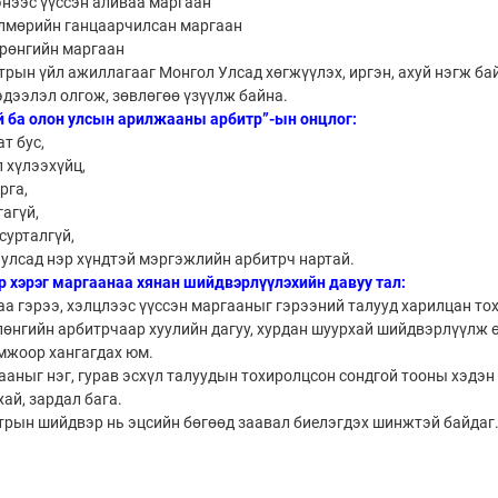
энээс үүссэн аливаа маргаан
лмөрийн ганцаарчилсан маргаан
өрөнгийн маргаан
рын үйл ажиллагааг Монгол Улсад хөгжүүлэх, иргэн, ахуй нэгж ба
дээлэл олгож, зөвлөгөө үзүүлж байна.
й ба олон улсын арилжааны арбитр”-ын онцлог:
т бус,
л хүлээхүйц,
рга,
гагүй,
сурталгүй,
 улсад нэр хүндтэй мэргэжлийн арбитрч нартай.
 хэрэг маргаанаа хянан шийдвэрлүүлэхийн давуу тал:
аа гэрээ, хэлцлээс үүссэн маргааныг гэрээний талууд харилцан то
лөнгийн арбитрчаар хуулийн дагуу, хурдан шуурхай шийдвэрлүүлж ө
мжоор хангагдах юм.
аныг нэг, гурав эсхүл талуудын тохиролцсон сондгой тооны хэдэн
ай, зардал бага.
трын шийдвэр нь эцсийн бөгөөд заавал биелэгдэх шинжтэй байдаг.