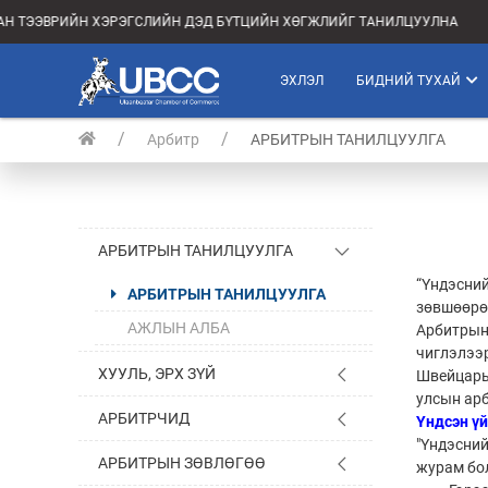
АН ТЭЭВРИЙН ХЭРЭГСЛИЙН ДЭД БҮТЦИЙН ХӨГЖЛИЙГ ТАНИЛЦУУЛНА
ЭХЛЭЛ
БИДНИЙ ТУХАЙ
Арбитр
АРБИТРЫН ТАНИЛЦУУЛГА
АРБИТРЫН ТАНИЛЦУУЛГА
“Үндэсний
АРБИТРЫН ТАНИЛЦУУЛГА
зөвшөөрө
АЖЛЫН АЛБА
Арбитрын 
чиглэлээ
ХУУЛЬ, ЭРХ ЗҮЙ
Швейцарь,
улсын арб
АРБИТРЧИД
Үндсэн ү
"Үндэсни
АРБИТРЫН ЗӨВЛӨГӨӨ
журам бол