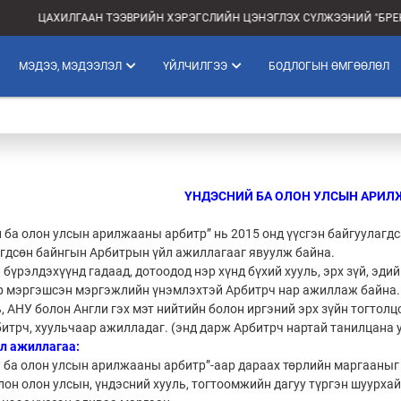
ЦАХИЛГААН ТЭЭВРИЙН ХЭРЭГСЛИЙН ЦЭНЭГЛЭХ СҮЛЖЭЭНИЙ "БРЕНД
МЭДЭЭ, МЭДЭЭЛЭЛ
ҮЙЛЧИЛГЭЭ
БОДЛОГЫН ӨМГӨӨЛӨЛ
ҮНДЭСНИЙ БА ОЛОН УЛСЫН АРИЛ
 ба олон улсын арилжааны арбитр” нь 2015 онд үүсгэн байгуулагдс
гдсөн байнгын Арбитрын үйл ажиллагааг явуулж байна.
бүрэлдэхүүнд гадаад, дотоодод нэр хүнд бүхий хууль, эрх зүй, эдийн
р мэргэшсэн мэргэжлийн үнэмлэхтэй Арбитрч нар ажиллаж байна. 
 АНУ болон Англи гэх мэт нийтийн болон иргэний эрх зүйн тогтол
итрч, хуульчаар ажилладаг. (энд дарж Арбитрч нартай танилцана у
йл ажиллагаа:
й ба олон улсын арилжааны арбитр”-аар дараах төрлийн маргааны
он олон улсын, үндэсний хууль, тогтоомжийн дагуу түргэн шуурха