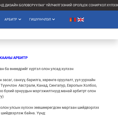
 ДИЗАЙН БОЛОВСРУУЛАХ" ҮЙЛЧИЛГЭЭНИЙ ОРОЛЦОХ СОНИРХОЛ ХҮЛЭЭН 
АРБИТР
ГИШҮҮНЧЛЭЛ
ЖААНЫ АРБИТР
ан ба өнөөдрийг хүртэл олон улсад хүлээн
 засаг, санхүү, барилга, хөрөнгө оруулалт, уул уурхайн
Түүнчлэн Австрали, Канад, Сингапур, Европын Холбоо,
цоо бүхий орнуудын мэргэжилтнүүд манай арбитрт олон
у)
г олон улсын хүлээн зөвшөөрөгдсөн маргаан шийдвэрлэх
й шийдвэрлэж байна. Үүнд: