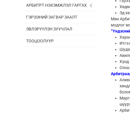
Гэрэ
АРБИТРТ НЭХЭМЖЛЭЛ ГАРГАХ
Хөдө
Эд х
ГЭРЭЭНИЙ ЗАГВАР ЗААЛТ
Мөн Арбит
мэдлэг мэ
ЭВЛЭРҮҮЛЭН ЗУУЧЛАЛ
“Үндэсни
Хараа
ТООЦООЛУУР
Итгэ
Шуда
Авил
Хүнд 
Олон
Арбитраар
Алив
хөнд
боло
Марга
шуурх
Арби