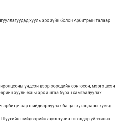
йгууллагуудад хууль эрх зүйн болон Арбитрын талаар
хиролцсоны үндсэн дээр өөрсдийн сонгосон, мэргэшсэн
өрийн хууль ёсны эрх ашгаа бүрэн хамгаалуулах
 ч арбитрчаар шийдвэрлүүлэх ба цаг хугацааны хувьд
 Шүүхийн шийдвэрийн адил хүчин төгөлдөр үйлчилнэ.