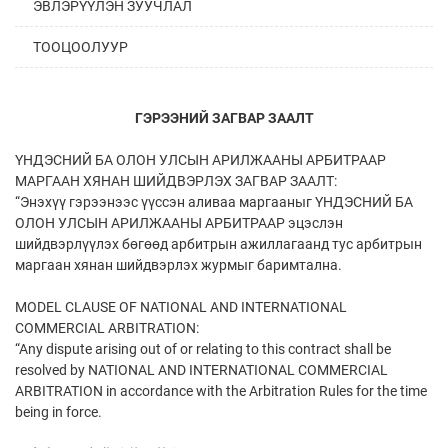
ЭВЛЭРҮҮЛЭН ЗУУЧЛАЛ
ТООЦООЛУУР
ГЭРЭЭНИЙ ЗАГВАР ЗААЛТ
ҮНДЭСНИЙ БА ОЛОН УЛСЫН АРИЛЖААНЫ АРБИТРААР
МАРГААН ХЯНАН ШИЙДВЭРЛЭХ ЗАГВАР ЗААЛТ:
“Энэхүү гэрээнээс үүссэн аливаа маргааныг ҮНДЭСНИЙ БА
ОЛОН УЛСЫН АРИЛЖААНЫ АРБИТРААР эцэслэн
шийдвэрлүүлэх бөгөөд арбитрын ажиллагаанд тус арбитрын
маргаан хянан шийдвэрлэх журмыг баримтална.
MODEL CLAUSE OF NATIONAL AND INTERNATIONAL
COMMERCIAL ARBITRATION:
“Any dispute arising out of or relating to this contract shall be
resolved by NATIONAL AND INTERNATIONAL COMMERCIAL
ARBITRATION in accordance with the Arbitration Rules for the time
being in force.