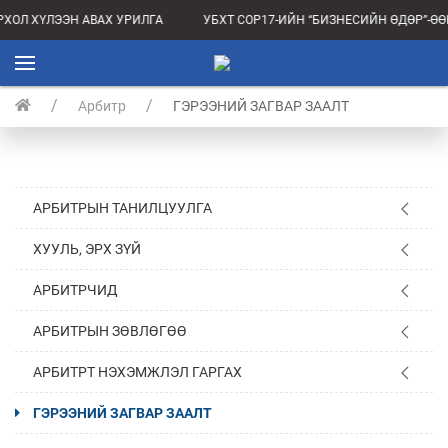
ХОЛ ХҮЛЭЭН АВАХ УРИЛГА
УБХТ COP17-ИЙН “БИЗНЕСИЙН ӨДӨР”-
Арбитр
ГЭРЭЭНИЙ ЗАГВАР ЗААЛТ
АРБИТРЫН ТАНИЛЦУУЛГА
ХУУЛЬ, ЭРХ ЗҮЙ
АРБИТРЧИД
АРБИТРЫН ЗӨВЛӨГӨӨ
АРБИТРТ НЭХЭМЖЛЭЛ ГАРГАХ
ГЭРЭЭНИЙ ЗАГВАР ЗААЛТ