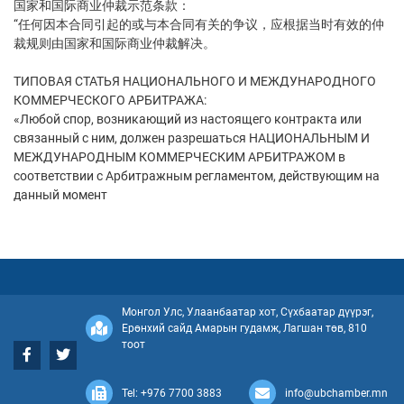
国家和国际商业仲裁示范条款：
“任何因本合同引起的或与本合同有关的争议，应根据当时有效的仲
裁规则由国家和国际商业仲裁解决。
ТИПОВАЯ СТАТЬЯ НАЦИОНАЛЬНОГО И МЕЖДУНАРОДНОГО
КОММЕРЧЕСКОГО АРБИТРАЖА:
«Любой спор, возникающий из настоящего контракта или
связанный с ним, должен разрешаться НАЦИОНАЛЬНЫМ И
МЕЖДУНАРОДНЫМ КОММЕРЧЕСКИМ АРБИТРАЖОМ в
соответствии с Арбитражным регламентом, действующим на
данный момент
Монгол Улс, Улаанбаатар хот, Сүхбаатар дүүрэг,
Ерөнхий сайд Амарын гудамж, Лагшан төв, 810
тоот
Tel: +976 7700 3883
info@ubchamber.mn