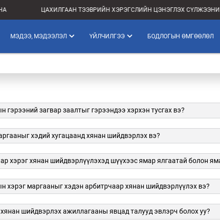
А
ЦАХИЛГААН ТЭЭВРИЙН ХЭРЭГСЛИЙН ЦЭНЭГЛЭХ СҮЛЖЭЭНИЙ 
МЭДЭЭ, МЭДЭЭЛЭЛ
ҮЙЛЧИЛГЭЭ
БОДЛОГЫН ӨМГӨӨЛӨЛ
н гэрээний загвар заалтыг гэрээндээ хэрхэн тусгах вэ?
аргааныг хэдий хугацаанд хянан шийдвэрлэх вэ?
ар хэрэг хянан шийдвэрлүүлэхэд шүүхээс ямар ялгаатай болон яма
н хэрэг маргааныг хэдэн арбитрчаар хянан шийдвэрлүүлэх вэ?
 хянан шийдвэрлэх ажиллагааны явцад талууд эвлэрч болох уу?