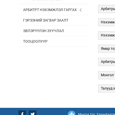
Арбитры
АРБИТРТ НЭХЭМЖЛЭЛ ГАРГАХ
ГЭРЭЭНИЙ ЗАГВАР ЗААЛТ
Нэхэмжл
ЭВЛЭРҮҮЛЭН ЗУУЧЛАЛ
Нэхэмжл
ТООЦООЛУУР
Ямар то
Арбитры
Монгол 
Талууд 
Монгол Улс, Улаанбаатар