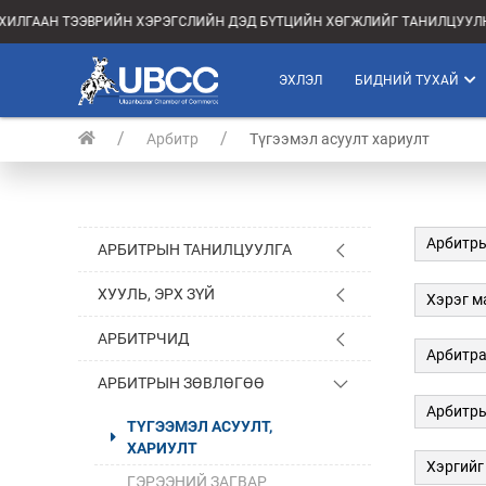
АХИЛГААН ТЭЭВРИЙН ХЭРЭГСЛИЙН ДЭД БҮТЦИЙН ХӨГЖЛИЙГ ТАНИЛЦУУЛН
ЭХЛЭЛ
БИДНИЙ ТУХАЙ
Арбитр
Түгээмэл асуулт хариулт
Арбитры
АРБИТРЫН ТАНИЛЦУУЛГА
ХУУЛЬ, ЭРХ ЗҮЙ
Хэрэг м
АРБИТРЧИД
Арбитра
АРБИТРЫН ЗӨВЛӨГӨӨ
Арбитры
ТҮГЭЭМЭЛ АСУУЛТ,
ХАРИУЛТ
Хэргийг
ГЭРЭЭНИЙ ЗАГВАР