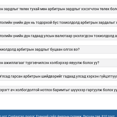
н зардлыг төлөх тухай мөн арбитрын зардлыг хэсэгчлэн төлөх бо
элийн үнийн дүн нь тодорхой бус тохиолдолд арбитрын зардалыг 
элийн үнийн дүн гадаад улсын валютаар үнэлэгдсэн тохиолдолд а
хиолдолд арбитрын зардлыг буцаан олгох вэ?
н ажиллагааг түргэвчилсэн хэлбэрээр явуулж болох уу?
Улсад гарсан арбитрын шийдвэрийг гадаад улсад хэрхэн гүйцэтгүү
хэрэгт ач холбогдолтой нотлох баримтыг шүүхээр гаргуулж болох у
 хот, Сүхбаатар дүүрэг, Ерөнхий сайд Амарын гудамж, Лагшан төв, 810 тоот