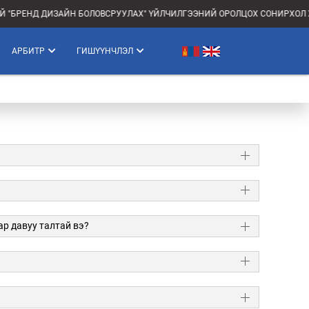
"БРЕНД ДИЗАЙН БОЛОВСРУУЛАХ" ҮЙЛЧИЛГЭЭНИЙ ОРОЛЦОХ СОНИРХОЛ Х
АРБИТР
ГИШҮҮНЧЛЭЛ
р давуу талтай вэ?