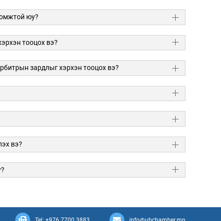
ломжтой юу?
хэрхэн тооцох вэ?
рбитрын зардлыг хэрхэн тооцох вэ?
лэх вэ?
у?
Tel: +976 7700 3883
info@ubchamber.mn