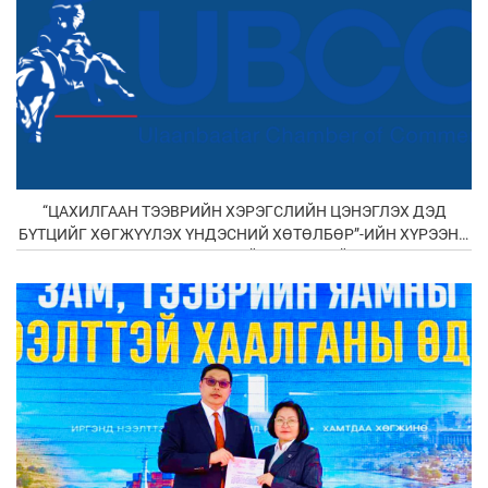
“ЦАХИЛГААН ТЭЭВРИЙН ХЭРЭГСЛИЙН ЦЭНЭГЛЭХ ДЭД
БҮТЦИЙГ ХӨГЖҮҮЛЭХ ҮНДЭСНИЙ ХӨТӨЛБӨР”-ИЙН ХҮРЭЭНД
DC ХУРДАН ЦЭНЭГЛЭГЧ НИЙЛҮҮЛЭГЧИЙН “ОРОЛЦОХ
СОНИРХОЛ” ХҮЛЭЭН АВЧ БАЙНА