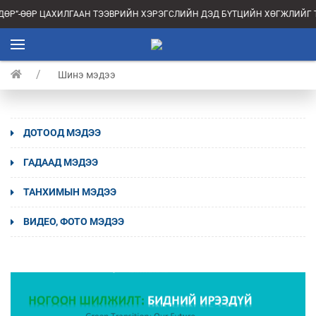
Р”-ӨӨР ЦАХИЛГААН ТЭЭВРИЙН ХЭРЭГСЛИЙН ДЭД БҮТЦИЙН ХӨГЖЛИЙГ ТА
Шинэ мэдээ
ДОТООД МЭДЭЭ
ГАДААД МЭДЭЭ
ТАНХИМЫН МЭДЭЭ
ВИДЕО, ФОТО МЭДЭЭ