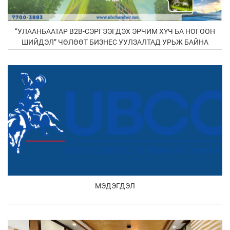
“УЛААНБААТАР В2В-СЭРГЭЭГДЭХ ЭРЧИМ ХҮЧ БА НОГООН
ШИЙДЭЛ” ЧӨЛӨӨТ БИЗНЕС УУЛЗАЛТАД УРЬЖ БАЙНА
МЭДЭГДЭЛ