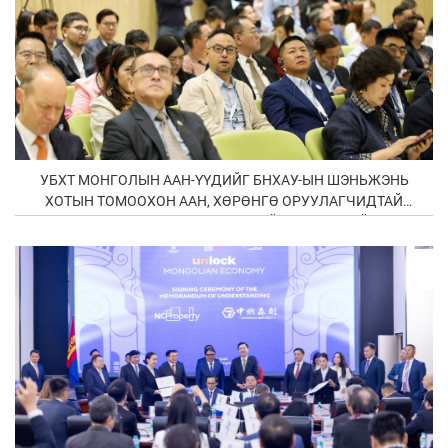
УБХТ МОНГОЛЫН ААН-ҮҮДИЙГ БНХАУ-ЫН ШЭНЬЖЭНЬ
ХОТЫН ТОМООХОН ААН, ХӨРӨНГӨ ОРУУЛАГЧИДТАЙ
ХОЛБОСОН В2В УУЛЗАЛТ АМЖИЛТТАЙ ЗОХИОН БАЙГУУЛЛАА