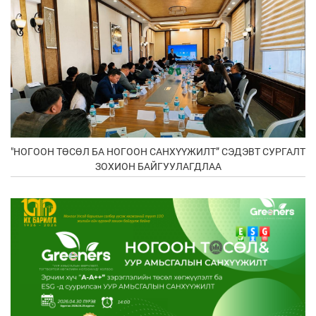
"НОГООН ТӨСӨЛ БА НОГООН САНХҮҮЖИЛТ” СЭДЭВТ СУРГАЛТ
ЗОХИОН БАЙГУУЛАГДЛАА