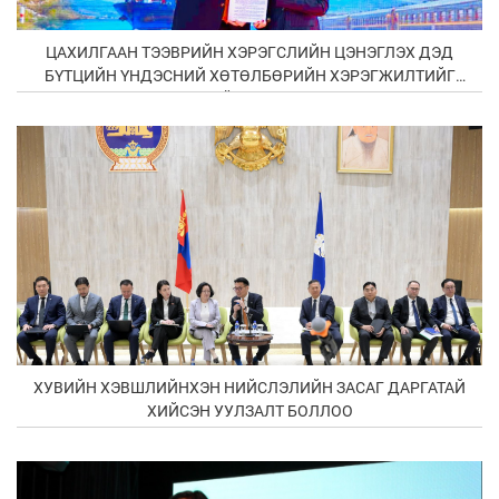
ЦАХИЛГААН ТЭЭВРИЙН ХЭРЭГСЛИЙН ЦЭНЭГЛЭХ ДЭД
БҮТЦИЙН ҮНДЭСНИЙ ХӨТӨЛБӨРИЙН ХЭРЭГЖИЛТИЙГ
ДЭМЖИН ЗАМ ТЭЭВРИЙН ЯАМ ХАМТРАН АЖИЛЛАНА
ХУВИЙН ХЭВШЛИЙНХЭН НИЙСЛЭЛИЙН ЗАСАГ ДАРГАТАЙ
ХИЙСЭН УУЛЗАЛТ БОЛЛОО