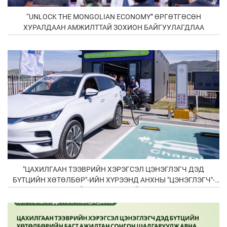
“UNLOCK THE MONGOLIAN ECONOMY” ӨРГӨТГӨСӨН
ХУРАЛДААН АМЖИЛТТАЙ ЗОХИОН БАЙГУУЛАГДЛАА
"ЦАХИЛГААН ТЭЭВРИЙН ХЭРЭГСЭЛ ЦЭНЭГЛЭГЧ ДЭД
БҮТЦИЙН ХӨТӨЛБӨР"-ИЙН ХҮРЭЭНД АНХНЫ "ЦЭНЭГЛЭГЧ"-
ИЙН НЭЭЛТЭЭ ХИЙЛЭЭ