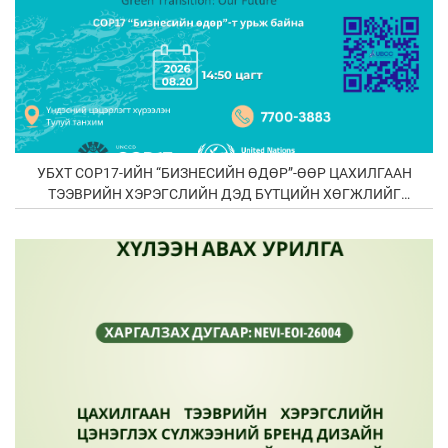
УБХТ COP17-ИЙН “БИЗНЕСИЙН ӨДӨР”-ӨӨР ЦАХИЛГААН
ТЭЭВРИЙН ХЭРЭГСЛИЙН ДЭД БҮТЦИЙН ХӨГЖЛИЙГ
ТАНИЛЦУУЛНА