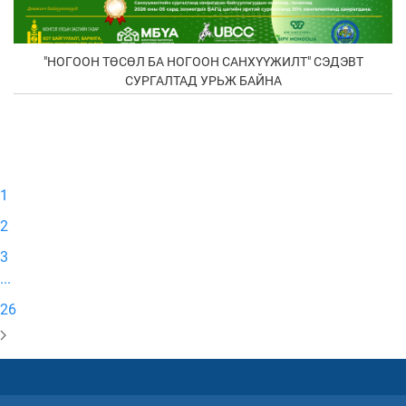
"НОГООН ТӨСӨЛ БА НОГООН САНХҮҮЖИЛТ" СЭДЭВТ
СУРГАЛТАД УРЬЖ БАЙНА
1
2
3
...
26