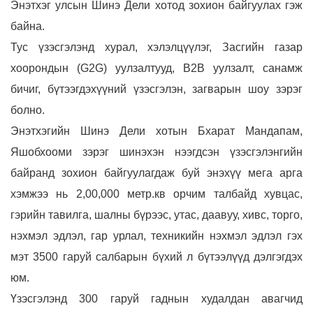
Энэтхэг улсын Шинэ Дели хотод зохион байгуулах гэж
байна.
Тус үзэсгэлэнд хурал, хэлэлцүүлэг, Засгийн газар
хоорондын (G2G) уулзалтууд, B2B уулзалт, санамж
бичиг, бүтээгдэхүүний үзэсгэлэн, загварын шоу зэрэг
болно.
Энэтхэгийн Шинэ Дели хотын Бхарат Мандапам,
Яшобхооми зэрэг шинэхэн нээгдсэн үзэсгэлэнгийн
байранд зохион байгуулагдаж буй энэхүү мега арга
хэмжээ нь 2,00,000 метр.кв орчим талбайд хувцас,
гэрийн тавилга, шалны бүрээс, утас, даавуу, хивс, торго,
нэхмэл эдлэл, гар урлал, техникийн нэхмэл эдлэл гэх
мэт 3500 гаруй салбарын бүхий л бүтээлүүд дэлгэгдэх
юм.
Үзэсгэлэнд 300 гаруй гаднын худалдан авагчид