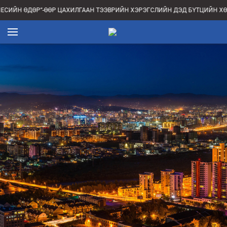
НЕСИЙН ӨДӨР”-ӨӨР ЦАХИЛГААН ТЭЭВРИЙН ХЭРЭГСЛИЙН ДЭД БҮТЦИЙН Х