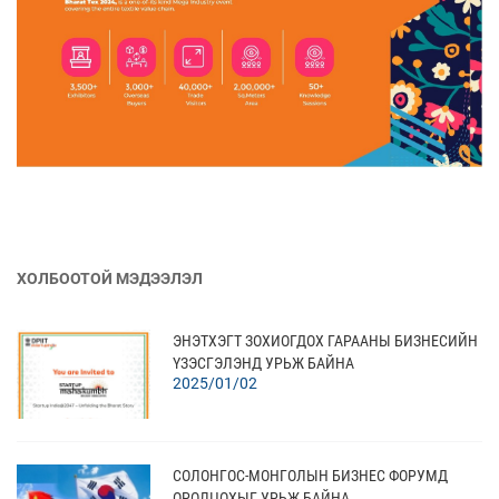
ХОЛБООТОЙ МЭДЭЭЛЭЛ
ЭНЭТХЭГТ ЗОХИОГДОХ ГАРААНЫ БИЗНЕСИЙН
ҮЗЭСГЭЛЭНД УРЬЖ БАЙНА
2025/01/02
СОЛОНГОС-МОНГОЛЫН БИЗНЕС ФОРУМД
ОРОЛЦОХЫГ УРЬЖ БАЙНА