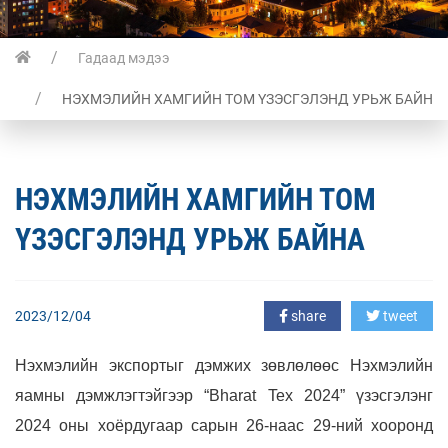
Гадаад мэдээ
НЭХМЭЛИЙН ХАМГИЙН ТОМ ҮЗЭСГЭЛЭНД УРЬЖ БАЙНА
НЭХМЭЛИЙН ХАМГИЙН ТОМ
ҮЗЭСГЭЛЭНД УРЬЖ БАЙНА
2023/12/04
share
tweet
Нэхмэлийн экспортыг дэмжих зөвлөлөөс Нэхмэлийн
яамны дэмжлэгтэйгээр “Bharat Tex 2024” үзэсгэлэнг
2024 оны хоёрдугаар сарын 26-наас 29-ний хооронд