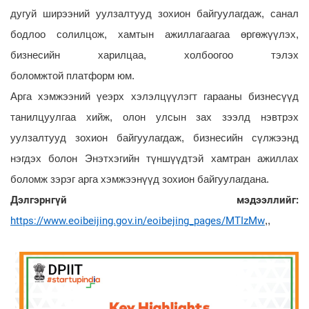
дугуй ширээний уулзалтууд зохион байгуулагдаж, санал
бодлоо солилцож, хамтын ажиллагаагаа өргөжүүлэх,
бизнесийн харилцаа, холбоогоо тэлэх
боломжтой платформ юм.
Арга хэмжээний үеэрх хэлэлцүүлэгт гарааны бизнесүүд
танилцуулгаа хийж, олон улсын зах зээлд нэвтрэх
уулзалтууд зохион байгуулагдаж, бизнесийн сүлжээнд
нэгдэх болон Энэтхэгийн түншүүдтэй хамтран ажиллах
боломж зэрэг арга хэмжээнүүд зохион байгуулагдана.
Дэлгэрнгүй мэдээллийг:
https://www.eoibeijing.gov.in/eoibejing_pages/MTIzMw
,,