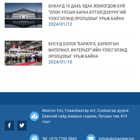
БНХАУ-Д 16 ДАХЬ УДАА ЗОХИОГДОЖ БУЙ
"ОЛОН УЛСЫН БАРАА БҮТЭЭГДЭХҮҮН"-ИЙ
ҮЗЭСГЭЛЭНД ОРОЛЦОХЫГ УРЬЖ БАЙНА
2024/01/12
БНСУ-Д БОЛОХ "БАРИЛГА, БАРИЛГЫН
МАТЕРИАЛ, ИНТЕРЬЕР"-ИЙН ҮЗЭСГЭЛЭНД
ОРОЛЦОХЫГ УРЬЖ БАЙНА
2024/01/10
ЭНЭТХЭГТ БОЛОХ ХҮНС БА ШИНГЭН ХҮНСНИЙ
ҮЗЭСГЭЛЭНД ОРОЛЦОХЫГ УРЬЖ БАЙНА
2023/12/11
Монгол Улс, Улаанбаатар хот, Сүхбаатар дүүрэг,
Ерөнхий сайд Амарын гудамж, Лагшан төв, 810
НЭХМЭЛИЙН ХАМГИЙН ТОМ ҮЗЭСГЭЛЭНД
тоот
УРЬЖ БАЙНА
2023/12/04
Tel: +976 7700 3883
info@ubchamber.mn