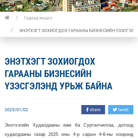
Гадаад мэдээ
ЭНЭТХЭГТ ЗОХИОГДОХ ГАРААНЫ БИЗНЕСИЙН ҮЗЭСГЭЛ
ЭНЭТХЭГТ ЗОХИОГДОХ
ГАРААНЫ БИЗНЕСИЙН
ҮЗЭСГЭЛЭНД УРЬЖ БАЙНА
2025/01/02
share
tweet
Энэтхэгийн
Худалдаа
ны
яам ба Сурталчилгаа, дотоод
худалдааны газар 2025 оны 4-р сарын 4-6-ны хооронд