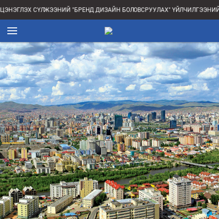
ЭНЭГЛЭХ СҮЛЖЭЭНИЙ "БРЕНД ДИЗАЙН БОЛОВСРУУЛАХ" ҮЙЛЧИЛГЭЭНИЙ 