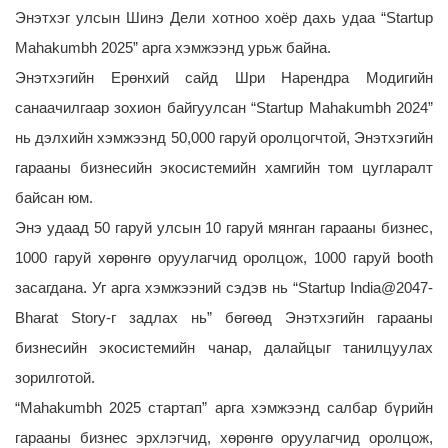
Энэтхэг улсын Шинэ Дели хотноо хоёр дахь удаа “Startup
Mahakumbh 2025” арга хэмжээнд урьж байна.
Энэтхэгийн Ерөнхий сайд Шри Нарендра Модигийн
санаачилгаар зохион байгуулсан “Startup Mahakumbh 2024”
нь дэлхийн хэмжээнд 50,000 гаруй оролцогчтой, Энэтхэгийн
гарааны бизнесийн экосистемийн хамгийн том цугларалт
байсан юм.
Энэ удаад 50 гаруй улсын 10 гаруй мянган гарааны бизнес,
1000 гаруй хөрөнгө оруулагчид оролцож, 1000 гаруй booth
засагдана.
Уг арга хэмжээний сэдэв нь “Startup India@2047-
Bharat Story-г задлах нь” бөгөөд Энэтхэгийн гарааны
бизнесийн экосистемийн чанар, далайцыг танилцуулах
зорилготой.
“Mahakumbh 2025 стартап” арга хэмжээнд салбар бүрийн
гарааны бизнес эрхлэгчид, хөрөнгө оруулагчид оролцож,