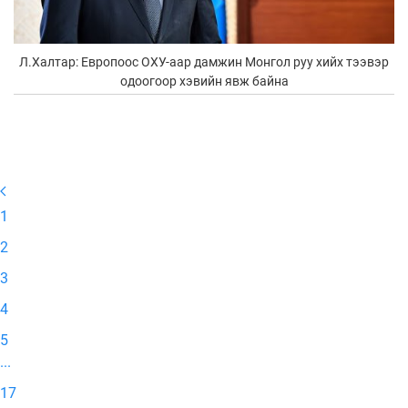
Л.Халтар: Европоос ОХУ-аар дамжин Монгол руу хийх тээвэр
одоогоор хэвийн явж байна
1
2
3
4
5
...
17