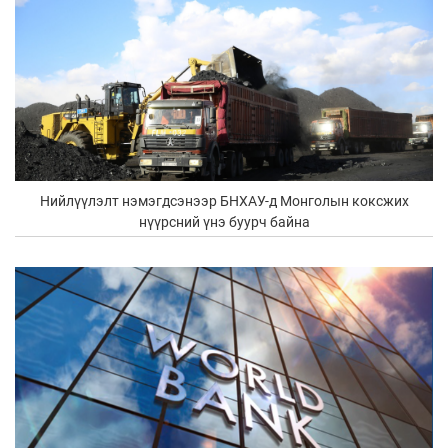
Нийлүүлэлт нэмэгдсэнээр БНХАУ-д Монголын коксжих
нүүрсний үнэ буурч байна