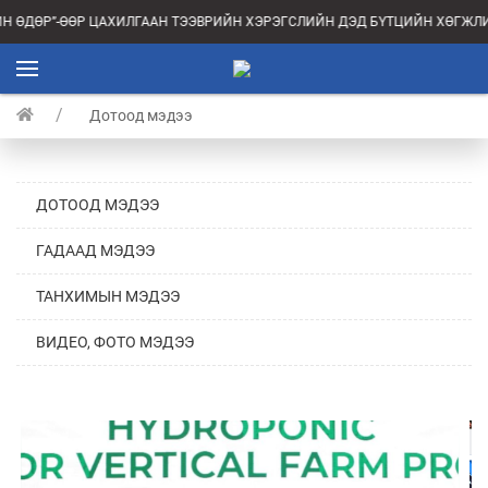
ДӨР”-ӨӨР ЦАХИЛГААН ТЭЭВРИЙН ХЭРЭГСЛИЙН ДЭД БҮТЦИЙН ХӨГЖЛИЙГ 
Дотоод мэдээ
ДОТООД МЭДЭЭ
ГАДААД МЭДЭЭ
ТАНХИМЫН МЭДЭЭ
ВИДЕО, ФОТО МЭДЭЭ