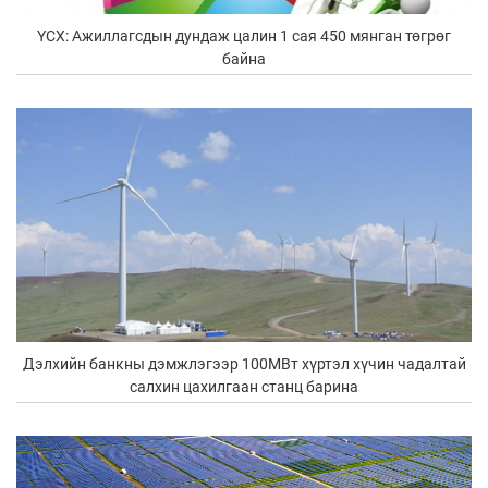
ҮСХ: Ажиллагсдын дундаж цалин 1 сая 450 мянган төгрөг
байна
Дэлхийн банкны дэмжлэгээр 100МВт хүртэл хүчин чадалтай
салхин цахилгаан станц барина