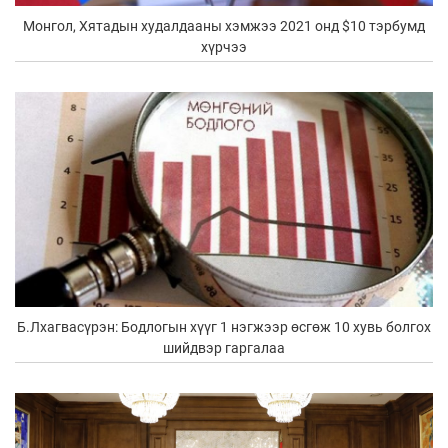
Монгол, Хятадын худалдааны хэмжээ 2021 онд $10 тэрбумд
хүрчээ
Б.Лхагвасүрэн: Бодлогын хүүг 1 нэгжээр өсгөж 10 хувь болгох
шийдвэр гаргалаа