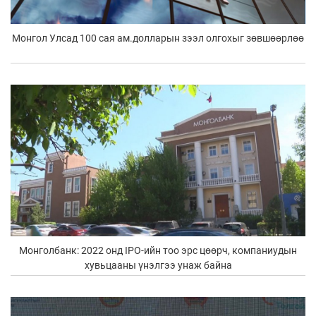
Монгол Улсад 100 сая ам.долларын зээл олгохыг зөвшөөрлөө
Монголбанк: 2022 онд IPO-ийн тоо эрс цөөрч, компаниудын
хувьцааны үнэлгээ унаж байна