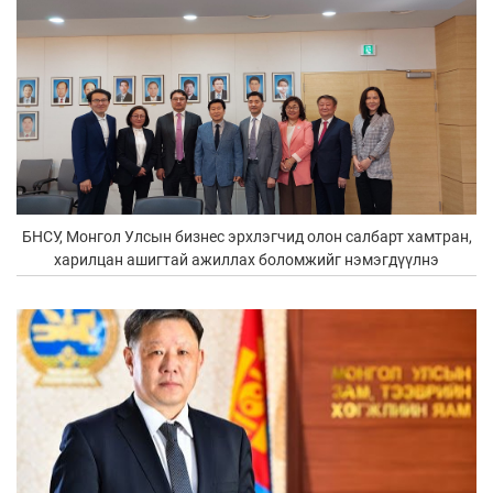
БНСУ, Монгол Улсын бизнес эрхлэгчид олон салбарт хамтран,
харилцан ашигтай ажиллах боломжийг нэмэгдүүлнэ