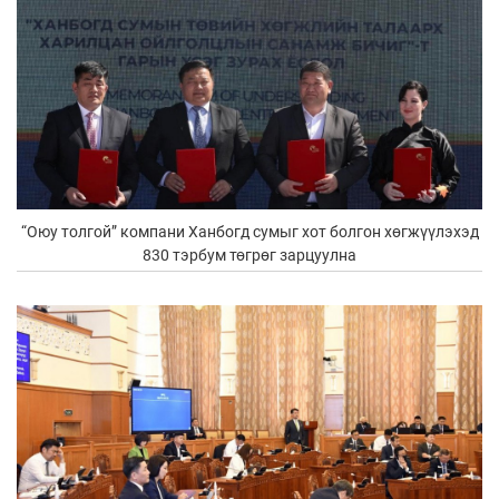
“Оюу толгой” компани Ханбогд сумыг хот болгон хөгжүүлэхэд
830 тэрбум төгрөг зарцуулна