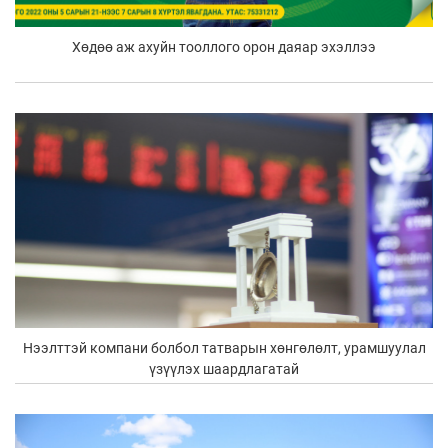
Хөдөө аж ахуйн тооллого орон даяар эхэллээ
Нээлттэй компани болбол татварын хөнгөлөлт, урамшуулал
үзүүлэх шаардлагатай