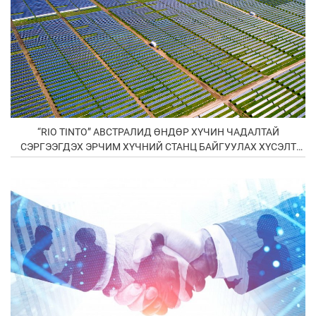
“RIO TINTO” АВСТРАЛИД ӨНДӨР ХҮЧИН ЧАДАЛТАЙ
СЭРГЭЭГДЭХ ЭРЧИМ ХҮЧНИЙ СТАНЦ БАЙГУУЛАХ ХҮСЭЛТ
ГАРГАВ