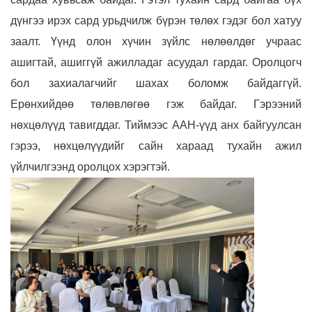
дүнгээ ирэх сард урьдчилж бүрэн төлөх гэдэг бол хатуу
заалт. Үүнд олон хүчин зүйлс нөлөөлдөг учраас
ашигтай, ашиггүй ажилладаг асуудал гардаг. Оролцогч
бол захиалагчийг шахах боломж байдаггүй.
Ерөнхийдөө төлөвлөгөө гэж байдаг. Гэрээний
нөхцөлүүд тавигддаг. Тиймээс ААН-үүд анх байгуулсан
гэрээ, нөхцөлүүдийг сайн хараад тухайн ажил
үйлчилгээнд оролцох хэрэгтэй.