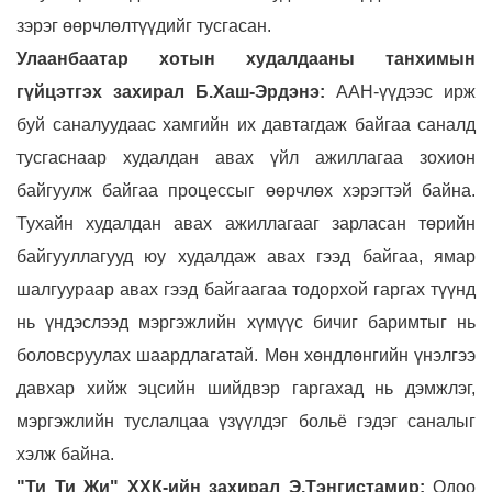
зэрэг өөрчлөлтүүдийг тусгасан.
Улаанбаатар хотын худалдааны танхимын
гүйцэтгэх захирал Б.Хаш-Эрдэнэ:
ААН-үүдээс ирж
буй саналуудаас хамгийн их давтагдаж байгаа саналд
тусгаснаар худалдан авах үйл ажиллагаа зохион
байгуулж байгаа процессыг өөрчлөх хэрэгтэй байна.
Тухайн худалдан авах ажиллагааг зарласан төрийн
байгууллагууд юу худалдаж авах гээд байгаа, ямар
шалгуураар авах гээд байгаагаа тодорхой гаргах түүнд
нь үндэслээд мэргэжлийн хүмүүс бичиг баримтыг нь
боловсруулах шаардлагатай. Мөн хөндлөнгийн үнэлгээ
давхар хийж эцсийн шийдвэр гаргахад нь дэмжлэг,
мэргэжлийн туслалцаа үзүүлдэг больё гэдэг саналыг
хэлж байна.
"Ти Ти Жи" ХХК-ийн захирал Э.Тэнгистамир:
Одоо