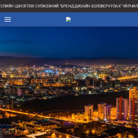
ЙН ЦЭНЭГЛЭХ СҮЛЖЭЭНИЙ "БРЕНД ДИЗАЙН БОЛОВСРУУЛАХ" ҮЙЛЧИЛГЭЭ