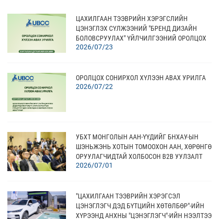
ЦАХИЛГААН ТЭЭВРИЙН ХЭРЭГСЛИЙН
ЦЭНЭГЛЭХ СҮЛЖЭЭНИЙ "БРЕНД ДИЗАЙН
БОЛОВСРУУЛАХ" ҮЙЛЧИЛГЭЭНИЙ ОРОЛЦОХ
2026/07/23
СОНИРХОЛ ХҮЛЭЭН АВАХ
ОРОЛЦОХ СОНИРХОЛ ХҮЛЭЭН АВАХ УРИЛГА
2026/07/22
УБХТ МОНГОЛЫН ААН-ҮҮДИЙГ БНХАУ-ЫН
ШЭНЬЖЭНЬ ХОТЫН ТОМООХОН ААН, ХӨРӨНГӨ
ОРУУЛАГЧИДТАЙ ХОЛБОСОН В2В УУЛЗАЛТ
2026/07/01
АМЖИЛТТАЙ ЗОХИОН БАЙГУУЛЛАА
"ЦАХИЛГААН ТЭЭВРИЙН ХЭРЭГСЭЛ
ЦЭНЭГЛЭГЧ ДЭД БҮТЦИЙН ХӨТӨЛБӨР"-ИЙН
ХҮРЭЭНД АНХНЫ "ЦЭНЭГЛЭГЧ"-ИЙН НЭЭЛТЭЭ