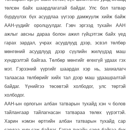
төлсөн байх шаардлагатай байдаг. Улс бол татвар
бүрдүүлэх бүх асуудлаа үүгээр дамжуулж хийж байж
ААН-үүдийг оролцуулдаг. Гэвч эргээд тухайн ААН
ажлыг авсны дараа болон ажил гүйцэтгэж байх үед
гарах зардал, учрах асуудлууд дээр, эсвэл төлбөр
мөнгөний асуудлууд дээр сүүлийн жилүүдэд маш
хүндрэлтэй байгаа. Төлбөр мөнгийг өгөхгүй удаах гэх
мэт. Гэрээний үүргийг шаардах хэр нь, захиалагч
талаасаа төлбөрийг хийх тал дээр маш удаашралтай
байдаг. Үүнийгээ төсөвтэй холбодог, улс төртэй
холбодог.
ААН-ын орлогын албан татварын тухайд хэн ч болов
тайлангаар тайлагнасан татвараа төлөх үүрэгтэй.
Харин нэмэн өртгийн албан татварын тухайд сар
сардаа хувьсаж байдаг. Гэтэл тухайн сард байгаа бүх