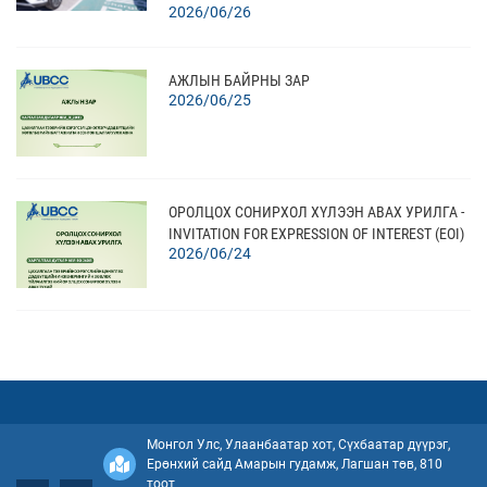
2026/06/26
ХИЙЛЭЭ
АЖЛЫН БАЙРНЫ ЗАР
2026/06/25
ОРОЛЦОХ СОНИРХОЛ ХҮЛЭЭН АВАХ УРИЛГА -
INVITATION FOR EXPRESSION OF INTEREST (EOI)
2026/06/24
ОРОЛЦОХ СОНИРХОЛ ХҮЛЭЭН АВАХ УРИЛГА -
INVITATION FOR EXPRESSION OF INTEREST (EOI)
2026/06/24
Монгол Улс, Улаанбаатар хот, Сүхбаатар дүүрэг,
Ерөнхий сайд Амарын гудамж, Лагшан төв, 810
“ЦАХИЛГААН ТЭЭВРИЙН ХЭРЭГСЛИЙН
тоот