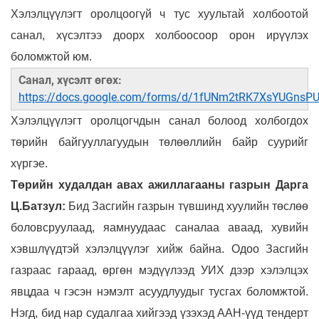
Хэлэлцүүлэгт оролцоогүй ч тус хуультай холбоотой
санал, хүсэлтээ доорх холбоосоор орон ирүүлэх
боломжтой
юм
.
Санал, хүсэлт өгөх:
https://docs.google.com/forms/d/1fUNm2tRK7XsYUGns
Хэлэлцүүлэгт оролцогчдын санал болоод холбогдох
төрийн байгууллагуудын төлөөллийн байр суурийг
хүргэе.
Төрийн худалдан авах ажиллагааны газрын Дарга
Ц.Батзул:
Бид Засгийн газрын түвшинд хуулийн төслөө
боловсруулаад, яамнуудаас саналаа аваад, хувийн
хэвшлүүдтэй хэлэлцүүлэг хийж байна. Одоо Засгийн
газраас гараад, өргөн мэдүүлээд УИХ дээр хэлэлцэх
явцдаа ч гэсэн нэмэлт асуудлуудыг тусгах боломжтой.
Нэгд, бид нар судалгаа хийгээд үзэхэд ААН-үүд тендерт