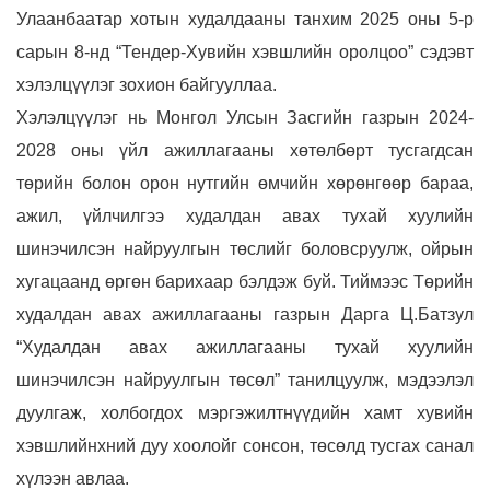
Улаанбаатар хотын худалдааны танхим 2025 оны 5-р
сарын 8-нд “Тендер-Хувийн хэвшлийн оролцоо” сэдэвт
хэлэлцүүлэг зохион байгууллаа.
Хэлэлцүүлэг нь Монгол Улсын Засгийн газрын 2024-
2028 оны үйл ажиллагааны хөтөлбөрт тусгагдсан
төрийн болон орон нутгийн өмчийн хөрөнгөөр бараа,
ажил, үйлчилгээ худалдан авах тухай хуулийн
шинэчилсэн найруулгын төслийг боловсруулж, ойрын
хугацаанд өргөн барихаар бэлдэж буй. Тиймээс Төрийн
худалдан авах ажиллагааны газрын Дарга Ц.Батзул
“Худалдан авах ажиллагааны тухай хуулийн
шинэчилсэн найруулгын төсөл” танилцуулж, мэдээлэл
дуулгаж, холбогдох мэргэжилтнүүдийн хамт хувийн
хэвшлийнхний дуу хоолойг сонсон, төсөлд тусгах санал
хүлээн авлаа.