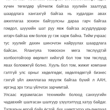
хүчин төгөлдөр үйлчилж байгаа хуулийн заалтууд
шаардлага хангахгүй байгаа нь худалдан авах
ажиллагаа зохион байгуулсны дараа гарч байгаа
гомдол, шүүхийн шат руу явж байгаа асуудлуудаар
илэрч байгаа юм болов уу гэж харж байна. Тийм учраас
тус хуулийг дахин шинэчлэн найруулах шаардлага
байсан. Ялангуяа томоохон мега төслүүдтэй
холбоотойгоор өөрлөлт хийхгүй бол том том төслүүд
явах боломжгүй болно. Хууль бол том, жижиг компани
гэлтгүй улс орныг хөдөлгөдөг, хөдөлгөдөггүй бизнес
гэхгүй үйл ажиллагаа явуулж байгаа бүхий л ААН,
иргэнд эрх тэгш үйлчлэх зарчимтай.
Улсаас журамласан техникийн болоод санхүүгийн
чадавхийг шалгасан шалгуур үзүүлэлтүүд хатуу байдаг.
Татварын өргүй байх ёстой, бүх шимтгэлээ урьдчилаад