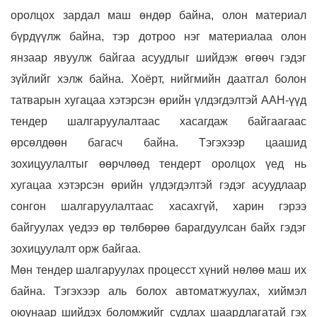
оролцох зардал маш өндөр байна, олон материал
бүрдүүлж байна, тэр дотроо нэг материалаа олон
янзаар явуулж байгаа асуудлыг шийдэж өгөөч гэдэг
зүйлийг хэлж байна. Хоёрт, нийгмийн даатгал болон
татварын хугацаа хэтэрсэн өрийн үлдэгдэлтэй ААН-үүд
тендер шалгаруулалтаас хасагдаж байгаагаас
өрсөлдөөн багасч байна. Тэгэхээр цаашид
зохицуулалтыг өөрчлөөд тендерт оролцох үед нь
хугацаа хэтэрсэн өрийн үлдэгдэлтэй гэдэг асуудлаар
сонгон шалгаруулалтаас хасахгүй, харин гэрээ
байгуулах үедээ өр төлбөрөө барагдуулсан байх гэдэг
зохицуулалт орж байгаа.
Мөн тендер шалгаруулах процесст хүний нөлөө маш их
байна. Тэгэхээр аль болох автоматжуулах, хиймэл
оюунаар шийдэх боломжийг судлах шаардлагатай гэх