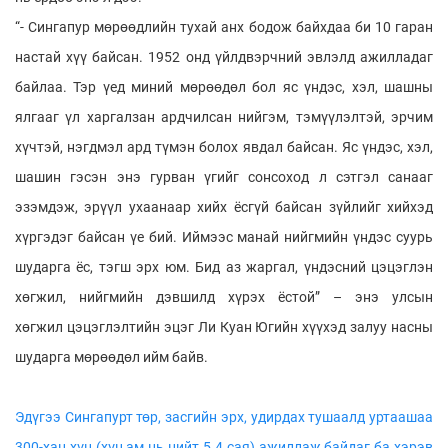
“- Сингапур мөрөөдлийн тухай анх бодож байхдаа би 10 гаран
настай хүү байсан. 1952 онд үйлдвэрчний эвлэлд ажилладаг
байлаа. Тэр үед миний мөрөөдөл бол яс үндэс, хэл, шашны
ялгааг үл харгалзан ардчилсан нийгэм, тэмүүлэлтэй, эрчим
хүчтэй, нэгдмэл ард түмэн болох явдал байсан. Яс үндэс, хэл,
шашин гэсэн энэ гурван үгийг сонсоход л сэтгэл санааг
эзэмдэж, эрүүл ухаанаар хийх ёсгүй байсан зүйлийг хийхэд
хүргэдэг байсан үе бий. Иймээс манай нийгмийн үндэс суурь
шударга ёс, тэгш эрх юм. Бид аз жаргал, үндэсний цэцэглэн
хөгжил, нийгмийн дэвшилд хүрэх ёстой” – энэ улсын
хөгжил цэцэглэлтийн эцэг Ли Куан Югийн хүүхэд залуу насны
шударга мөрөөдөл ийм байв.
Эдүгээ Сингапурт төр, засгийн эрх, удирдах тушаалд уртаашаа
300-хан хүн (хүн ам нь нийт 5.4 сая) ажиллаж байдаг ба хэрэв