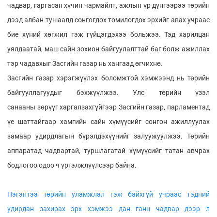
чадвар, гаргасан хүчин чармайлт, ажлын үр дүнгээрээ төрийн
дээд албан тушаалд сонгогдох томилогдох эрхийг авах учраас
бие хүний хөгжил гэж гүйцэгдэхээ больжээ. Тэд харилцан
уялдаатай, маш сайн зохион байгуулалттай баг болж ажиллах
тэр чадавхыг Засгийн газар нь хангаад өгчихнө.
Засгийн газар хэрэгжүүлэх боломжтой хэмжээнд нь төрийн
байгууллагуудыг бэхжүүлжээ. Улс төрийн үзэл
санааны зөрүүг харгалзахгүйгээр Засгийн газар, парламентад
үе шаттайгаар хамгийн сайн хүмүүсийг сонгон ажиллуулах
замаар удирдлагын бүрэлдэхүүнийг залуужуулжээ. Төрийн
аппаратад чадвартай, туршлагатай хүмүүсийг татан авчрах
бодлогоо одоо ч үргэлжлүүлсээр байна.
Нэгэнтээ төрийн уламжлал гэж байхгүй учраас тэдний
удирдан захирах эрх хэмжээ дан ганц чадвар дээр л