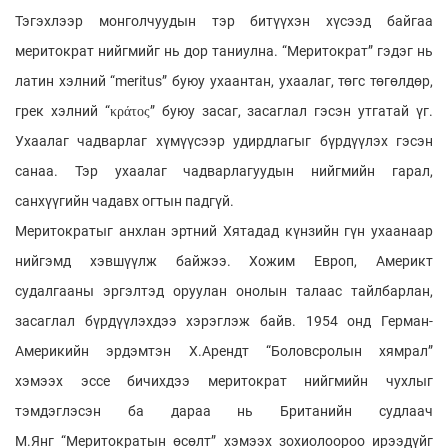
Тэгэхлээр монголчуудын тэр битүүхэн хүсээд байгаа
меритократ нийгмийг нь дор таниулна. “Меритократ” гэдэг нь
латин хэлний “meritus” буюу ухаантан, ухаалаг, төгс төгөлдөр,
грек хэлний “κράτος” буюу засаг, засаглал гэсэн утгатай үг.
Ухаалаг чадварлаг хүмүүсээр удирдлагыг бүрдүүлэх гэсэн
санаа. Тэр ухаалаг чадварлагуудын нийгмийн гарал,
санхүүгийн чадавх огтын падгүй.
Меритократыг анхлан эртний Хятадад күнзийн гүн ухаанаар
нийгэмд хэвшүүлж байжээ. Хожим Европ, Америкт
судалгааны эргэлтэд оруулан онолын талаас тайлбарлан,
засаглал бүрдүүлэхдээ хэрэглэж байв. 1954 онд Герман-
Америкийн эрдэмтэн Х.Арендт “Боловсролын хямрал”
хэмээх эссе бичихдээ меритократ нийгмийн чухлыг
тэмдэглэсэн ба дараа нь Британийн судлаач
М.Янг “Меритократын өсөлт” хэмээх зохиолоороо ирээдүйг