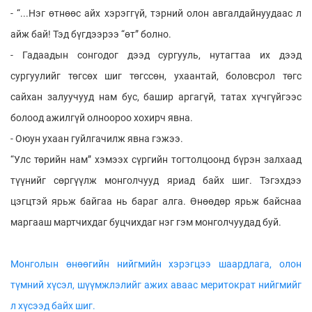
- “...Нэг өтнөөс айх хэрэггүй, тэрний олон авгалдайнуудаас л
айж бай! Тэд бүгдээрээ “өт” болно.
- Гадаадын сонгодог дээд сургууль, нутагтаа их дээд
сургуулийг төгсөх шиг төгссөн, ухаантай, боловсрол төгс
сайхан залуучууд нам бус, башир аргагүй, татах хүчгүйгээс
болоод ажилгүй олноороо хохирч явна.
- Оюун ухаан гуйлгачилж явна гэжээ.
“Улс төрийн нам” хэмээх сүргийн тогтолцоонд бүрэн залхаад
түүнийг сөргүүлж монголчууд яриад байх шиг. Тэгэхдээ
цэгцтэй ярьж байгаа нь бараг алга. Өнөөдөр ярьж байснаа
маргааш мартчихдаг буцчихдаг нэг гэм монголчуудад буй.
Монголын өнөөгийн нийгмийн хэрэгцээ шаардлага, олон
түмний хүсэл, шүүмжлэлийг ажих аваас меритократ нийгмийг
л хүсээд байх шиг.