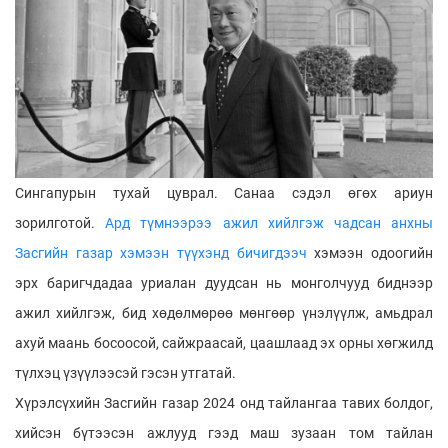
Cингапурын тухай цуврал. Санаа сэдэл өгөх ариун
зорилготой.
Ард түмнээрээ ажил хийлгэж чадсан анхны
Засгийн газар хэмээн түүхэнд бичигдээч
хэмээн одоогийн
эрх баригчдадаа уриалан дуудcaн нь монголчууд биднээр
ажил хийлгэж, бид хөдөлмөрөө мөнгөөр үнэлүүлж, амьдрал
ахуй маань босоосой, сайжраасай, цаашлаад эх орны хөгжилд
түлхэц үзүүлээсэй гэсэн утгатай.
Хүрэлсүхийн Засгийн газар 2024 онд тайлангаа тавих болдог,
хийсэн бүтээсэн ажлууд гээд маш зузаан том тайлан