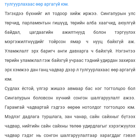
тулгуурлахаас өөр аргагүй юм.
Тэгэхдээ бүхнийг ил тодоор хийж иржээ. Сингапурын улс
төрчид, парламентын гишүүд, төрийн алба хаагчид, аюулгүй
байдал, цагдаагийн ажилтнууд болон тэргүүлэх
мэргэжилтнүүдийг тойрсон ямар ч нууц байхгүй аж.
Уламжлалт эрх баригч анги давхарга ч байхгүй. Нэгэнтээ
төрийн уламжлал гэж байхгүй учраас тэдний удирдан захирах
эрх хэмжээ дан ганц чадвар дээр л тулгуурлахаас өөр аргагүй
юм.
Судлах ёстой, үлгэр жишээ авмаар бас нэг тогтолцоо бол
Сингапурын боловсон хүчний сонгон шалгаруулалт ажээ.
Гарамгай чадвартай гэдгээ өөрөө нотолдог тогтолцоо юм.
Мэдлэг дадлага туршлага, зан чанар, сайн сайхныг бүтээх
чадвар, нийтийн сайн сайхны төлөө удирдлагыг хэрэгжүүлэх
чадвар гэдэг нь сонгон шалгаруулалтаар харагддаг гэвэл