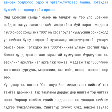
авчрах бодлогоо одоо ч үргэлжлүүлсээр байна. Тэгэхдээ
бүхнийг ил тодоор хийж иржээ.
Энд Ерөнхий сайдыг өмнө нь бичдэг нь тэр улс Ерөнхий
сайдын хатуу засаглалтайг илэрхийлж буй хэрэг. Мэдээж
1970 оноос хойш энэ “300” нь хэсэг бүлэг хүмүүсийн сонирхолд
үл нийцэх буюу тодорхой хугацаанд эсэргүүцэлтэй тулгарч
байсан байх. Тэгэхдээ энэ “300”-гийнхаа үлэмж хэсгийг ядуу
болон дунд давхаргаас гаралтай хүмүүсээс бүрдүүлсэн нь
зөрчлийг арилгах нэг арга гэж үзжээ. Мэдээж тэр “300”-гийн
төгсгөсөн сургууль, мэргэжил, хэл соёл, шашин заншил өөр
өөр.
Үүн дээр нь нөгөөх “Сингапур бол меритократ нийгэм” гэх
тамгаа дарчихна. Тэр тамганы дардас дор нийгэм тэр чигтээ
орно. Өөрөөр хэлбэл хүнийг чадвараар нь үнэлдэг нийгэм
гэдгээ тунхаглачихна. Сингапур хүмүүс бүгд зөвхөн авьяас