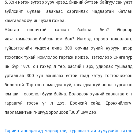
5. Хэн нэгэн зүгээр хүрч ирээд бидний бүтээн байгуулсан үнэт
зүйлсийг булаан авахаас сэргийлэх чадвартай батлан
хамгаалах хүчин чухал гэжээ.
Айхтар оновчтой хэлсэн байгаа биз? Өөрөөр
яаж томьёолох байсан юм бол? Ингээд тэрээр төлөвлөлт,
гүйцэтгэлийн үндсэн ачаа 300 орчим хүний нуруун дээр
тохогдох тухай номлолоо гаргаж иржээ. Тэгэхлээр Сингапур
нь бүр 1970 он гэхэд л төр, засгийн эрх, удирдах тушаалд
уртаашаа 300 хүн ажиллах ёстой гээд хатуу тогтоочихсон
бололтой. Тэр тоо нэмэгдсэнгүй, хасагдсангүй өнөөг хүргэсэн
юм шиг төсөөлөл бууж байна. Боловсон хүчний савлагаа огт
гараагүй гэсэн үг л дээ. Ерөнхий сайд, Ерөнхийлөгч,
парламентын гишүүд оролцоод “300” шүү дээ.
Төрийн аппаратад чадвартай, туршлагатай хүмүүсийг татан