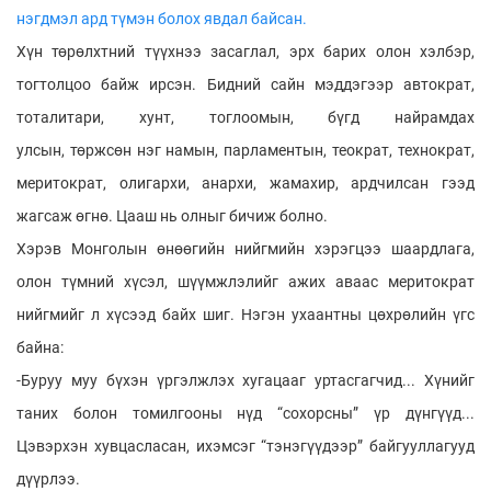
нэгдмэл ард түмэн болох явдал байсан.
Хүн төрөлхтний түүхнээ засаглал, эрх барих олон хэлбэр,
тогтолцоо байж ирсэн. Бидний сайн мэддэгээр автократ,
тоталитари, хунт, тоглоомын, бүгд найрамдах
улсын, төржсөн нэг намын, парламентын, теократ, технократ,
меритократ, олигархи, анархи, жамахир, ардчилсан гээд
жагсаж өгнө. Цааш нь олныг бичиж болно.
Хэрэв Монголын өнөөгийн нийгмийн хэрэгцээ шаардлага,
олон түмний хүсэл, шүүмжлэлийг ажих аваас меритократ
нийгмийг л хүсээд байх шиг. Нэгэн ухаантны цөхрөлийн үгс
байна:
-Буруу муу бүхэн үргэлжлэх хугацааг уртасгагчид... Хүнийг
таних болон томилгооны нүд “сохорсны” үр дүнгүүд...
Цэвэрхэн хувцасласан, ихэмсэг “тэнэгүүдээр” байгууллагууд
дүүрлээ.