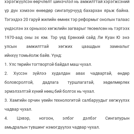
хэрэгжүүлсэн өөрчлөлт шинэчлэл нь амжилттай хэрэгжсэний
үр дүн хэмээн өнөөдөр сингапурчууд бахархан ярьж байна.
Тэгэхдээ 20 гаруй жилийн өмнөх тэр реформыг онолын талаас
үндэслэн эх орныхоо хөгжлийн загварыг төсөөлсөн нь тэртээх
1970-аад оны эх юм. Тэр үед Ерөнхий сайд Ли Куан Ю энэ
улсын амжилттай хөгжих цаашдын замналыг
ийнхүү томьёолж байв. Үүнд:
1. Улс төрийн тогтвортой байдал маш чухал.
2. Хүссэн зүйлээ худалдан авах чадвартай, өндөр
боловсролтой, дадлага туршлагатай, хөдөлмөрлөх
эрмэлзэлтэй хүний нөөц бий болгох нь чухал.
3. Хамгийн орчин үеийн технологитой салбаруудыг хөгжүүлэх
чадвар чухал.
4. Цэвэр, ногоон, элбэг дэлбэг Сингапурын
амьдралын түвшинг нэмэгдүүлэх чадвар чухал.