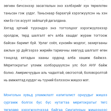
зөгнөн бичсэнээр засаглалын энэ хэлбэрийг хүн төрөлхтөн
таньсан гэж үздэг. Таньснаар барахгүй хэрэгжүүлсэн нь хэн
юм бэ гэх асуулт зайлшгүй дагалдана.
Хятад эртний түүхэндээ энэ тогтолцоог хэрэгжүүлэхээр
оролдож, төрд шалгалт өгч алба хашдаг журам тогтоож
байсан баримт буй. Урлаг соёл, күнзийн мэдлэг, захиргааны
ажлын ур дүйгээрээ жирийн тариачны хөвгүүд шалгалт өгөн
тэнцээд хятадын хааны ордонд алба хашиж байжээ.
Меритократыг үлэмж хэлбэршүүлсэн улс бол АНУ байж
болно. Америкчуудын аль чадалтай, овсгоотой, боловсролтой
нь амжилтад хүрдэг нь түүний бэлээхэн жишээ мэт.
Монголын хувьд уламжлалт капиталист орнуудыг жишээ
сургамж болгох бус бүс нутагтаа меритократыг төгс
төгөлдөр хэрэгжүүлчхээд байгаа Сингапурын жишээнээс