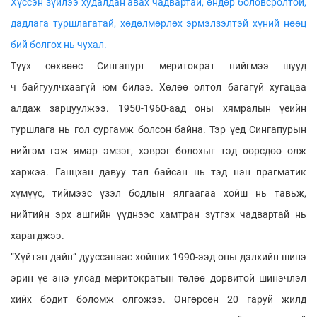
Хүссэн зүйлээ худалдан авах чадвартай, өндөр боловсролтой,
дадлага туршлагатай, хөдөлмөрлөх эрмэлзэлтэй хүний нөөц
бий болгох нь чухал.
Түүх сөхвөөс Сингапурт меритократ нийгмээ шууд
ч байгуулчхаагүй юм билээ. Хөлөө олтол багагүй хугацаа
алдаж зарцуулжээ. 1950-1960-аад оны хямралын үеийн
туршлага нь гол сургамж болсон байна. Тэр үед Сингапурын
нийгэм гэж ямар эмзэг, хэврэг болохыг тэд өөрсдөө олж
харжээ. Ганцхан давуу тал байсан нь тэд нэн прагматик
хүмүүс, тиймээс үзэл бодлын ялгаагаа хойш нь тавьж,
нийтийн эрх ашгийн үүднээс хамтран зүтгэх чадвартай нь
харагджээ.
“Хүйтэн дайн” дууссанаас хойших 1990-ээд оны дэлхийн шинэ
эрин үе энэ улсад меритократын төлөө дорвитой шинэчлэл
хийх бодит боломж олгожээ. Өнгөрсөн 20 гаруй жилд