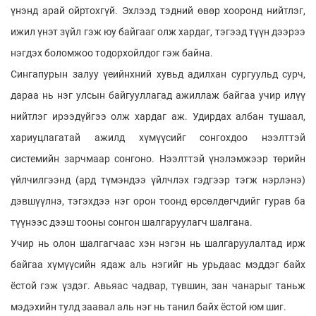
үнэнд арай ойртохгүй. Эхлээд тэдний өвөр хооронд нийтлэг,
ижил үнэт зүйл гэж юу байгааг олж хардаг, тэгээд түүн дээрээ
нэгдэх боломжоо тодорхойлдог гэж байна.
Сингапурын залуу үеийнхний хувьд адилхан сургуульд сурч,
дараа нь нэг улсын байгууллагад ажиллаж байгаа учир илүү
нийтлэг ирээдүйгээ олж хардаг аж. Удирдах албан тушаал,
хариуцлагатай ажилд хүмүүсийг сонгохдоо нээлттэй
системийн зарчмаар сонгоно. Нээлттэй үнэлэмжээр төрийн
үйлчилгээнд (ард түмэндээ үйлчлэх гэдгээр тэгж нэрлэнэ)
дэвшүүлнэ, тэгэхдээ нэг орон тоонд өрсөлдөгчдийг гурав ба
түүнээс дээш тооны сонгон шалгаруулагч шалгана.
Учир нь олон шалгагчаас хэн нэгэн нь шалгаруулалтад ирж
байгаа хүмүүсийн ядаж аль нэгийг нь урьдаас мэддэг байх
ёстой гэж үздэг. Авьяас чадвар, түвшин, зан чанарыг таньж
мэдэхийн тулд заавал аль нэг нь танил байх ёстой юм шиг.