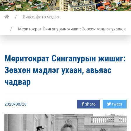
Видео, фото мэдээ
Меритократ Сингапурын жишиг: Зөвхөн мэдлэг ухаан, ав
Меритократ Сингапурын жишиг:
Зөвхөн мэдлэг ухаан, авьяас
чадвар
2020/08/28
share
tweet