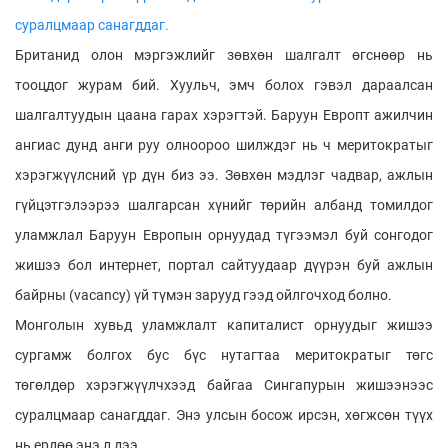
суралцмаар санагддаг.
Британид олон мэргэжлийг зөвхөн шалгалт өгснөөр нь
тооцдог журам бий. Хуульч, эмч болох гэвэл дараалсан
шалгалтуудын цаана гарах хэрэгтэй. Баруун Европт ажилчин
ангиас дунд анги руу олноороо шилждэг нь ч меритократыг
хэрэгжүүлсний үр дүн биз ээ. Зөвхөн мэдлэг чадвар, ажлын
гүйцэтгэлээрээ шалгарсан хүнийг төрийн албанд томилдог
уламжлал Баруун Европын орнуудад түгээмэл буй сонгодог
жишээ бол интернет, портал сайтуудаар дүүрэн буй ажлын
байрны (vacancy) үй түмэн зарууд гээд ойлгочход болно.
Монголын хувьд уламжлалт капиталист орнуудыг жишээ
сургамж болгох бус бүс нутагтаа меритократыг төгс
төгөлдөр хэрэгжүүлчхээд байгаа Сингапурын жишээнээс
суралцмаар санагддаг. Энэ улсын босож ирсэн, хөгжсөн түүх
нь ердөө энэ л дээ.