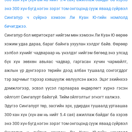
энэ 300 хүн бүгд нэгэн зэрэг том онгоцонд сууж яваад сүйрвэл
Сингапур ч сүйрнэ хэмээн Ли Куан Ю-гийн номлолд
бичигджээ.
Сингапур бол меритократ нийгэм мөн хэмээн Ли Куан Ю өөрөө
хожим удаа дараа, бараг байнга ухуулан хэлдэг байв. Өөрөөр
хэлбэл хүнийг чадвараар нь үнэлдэг нийгэм бөгөөд энэ улсад
бүх хүн зөвхөн авьяас чадвар, гаргасан хүчин чармайлт,
ажлын үр дүнгээрээ төрийн дээд албан тушаалд сонгогддог
тэр зарчмыг тэрээр хэвшүүлж өвлүүлсэн ажээ. Эцэг эхийнхээ
дэмжлэгээр, эсвэл үүсэл гарлаараа өндөрлөгт хүрнэ гэсэн
ойлголт Сингапурт байхгүй. Тийм ойлголтыг эгнэгт халжээ.
Эдүгээ Сингапурт төр, засгийн эрх, удирдах тушаалд уртаашаа
300-хан хүн (хүн ам нь нийт 5.4 сая) ажиллаж байдаг ба хэрэв
энэ 300 хүн бүгд нэгэн зэрэг том онгоцонд сууж яваад сүйрвэл