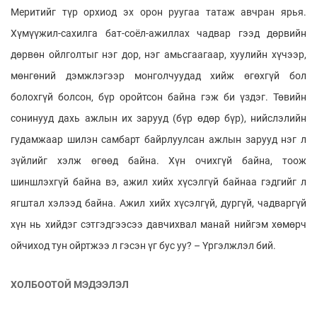
Меритийг түр орхиод эх орон руугаа татаж авчран ярья.
Хүмүүжил-сахилга бат-соёл-ажиллах чадвар гээд дөрвийн
дөрвөн ойлголтыг нэг дор, нэг амьсгаагаар, хуулийн хүчээр,
мөнгөний дэмжлэгээр монголчуудад хийж өгөхгүй бол
болохгүй болсон, бүр оройтсон байна гэж би үздэг. Төвийн
сонинууд дахь ажлын их зарууд (бүр өдөр бүр), нийслэлийн
гудамжаар шилэн самбарт байрлуулсан ажлын зарууд нэг л
зүйлийг хэлж өгөөд байна. Хүн очихгүй байна, тоож
шиншлэхгүй байна вэ, ажил хийх хүсэлгүй байнаа гэдгийг л
ягштал хэлээд байна. Ажил хийх хүсэлгүй, дургүй, чадваргүй
хүн нь хийдэг сэтгэдгээсээ давчихвал манай нийгэм хөмөрч
ойчиход тун ойртжээ л гэсэн үг бус уу? – Үргэлжлэл бий.
ХОЛБООТОЙ МЭДЭЭЛЭЛ