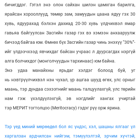
бичигддэг. Гэтэл энэ олон сайхан шилэн цамхган барилга,
ярайсан хорооллууд, төмөр зам, замуудын цаана ядуу гэх 30
хувь, ядуурахад бэлхэн дахиад 20-30 хувь үлдчихвэл ямар
гавьяа байгуулсан Засгийн газар гэх вэ хэмээн анхааруулж
бичээд байгаа юм. Өмнөх бүх Засгийн газар чинь энэхүү “30%”-
ийг үлдээчхээд явчихдаг байсан учраас л дуурсагдах нэргүй
алга болчихдог (монголчуудын тархинаас) юм байна.
Энэ удаа манайхны ярьдаг хэлдэг болоод буй, уг
нь нэвтрүүлчихвэл нэн чухал, үр ашгаа шууд өгөх, улс орныг
маань, тэр дундаа сэхээтнийг маань талцуулахгүй, улс төрийн
нам гэж үхэлдүүлэхгүй, эв нэгдлийг хангах учиртай
тэр МЕРИТ тогтолцоо (Meritocracy) гэдэг рүү орж ярина.
Тэр үед миний мөрөөдөл бол яс үндэс, хэл, шашны ялгааг үл
харгалзан ардчилсан нийгэм, тэмүүлэлтэй, эрчим хүчтэй,