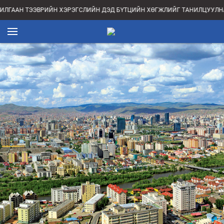
ИЛГААН ТЭЭВРИЙН ХЭРЭГСЛИЙН ДЭД БҮТЦИЙН ХӨГЖЛИЙГ ТАНИЛЦУУЛНА