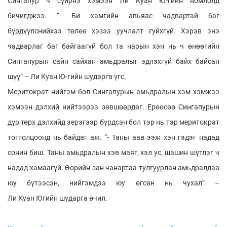
Сингапур ч сүйрнэ хэмээн Ли Куан Ю-гийн номлолд
бичигджээ. “- Би хамгийн авьяас чадвартай баг
бүрдүүлснийхээ төлөө хэзээ уучлалт гуйхгүй. Хэрэв энэ
чадварлаг баг байгаагүй бол та нарын хэн нь ч өнөөгийн
Сингапурын сайн сайхан амьдралыг эдлэхгүй байх байсан
шүү” – Ли Куан Ю-гийн шударга үгс.
Меритократ нийгэм бол Сингапурын амьдралын хэм хэмжээ
хэмээн дэлхий нийтээрээ зөвшөөрдөг. Ерөөсөө Сингапурын
дүр төрх дэлхийд эерэгээр бүрдсэн бол тэр нь тэр меритократ
тогтолцоонд нь байдаг аж. “- Таны аав ээж хэн гэдэг надад
сонин биш. Таны амьдралын хэв маяг, хэл ус, шашин шүтлэг ч
надад хамаагүй. Өөрийн зан чанартаа тулгуурлан амьдралдаа
юу бүтээсэн, нийгэмдээ юу өгсөн нь чухал” –
Ли Куан Югийн шударга өчил.