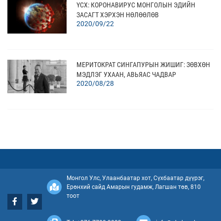
ҮСХ: КОРОНАВИРУС МОНГОЛЫН ЭДИЙН
ЗАСАГТ ХЭРХЭН НӨЛӨӨЛӨВ
2020/09/22
МЕРИТОКРАТ СИНГАПУРЫН ЖИШИГ: ЗӨВХӨН
МЭДЛЭГ УХААН, АВЬЯАС ЧАДВАР
2020/08/28
Монгол Улс, Улаанбаатар хот, Сүхбаатар дүүрэг,
Ерөнхий сайд Амарын гудамж, Лагшан төв, 810
тоот