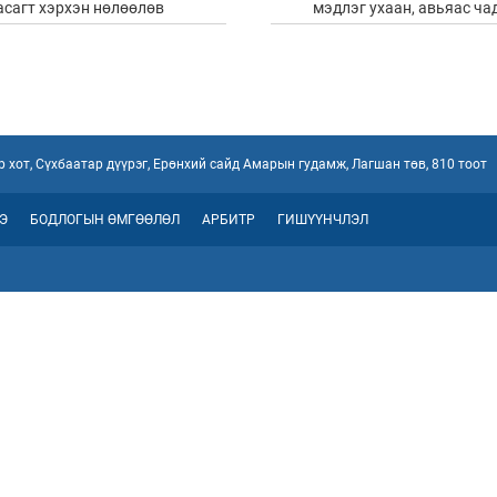
асагт хэрхэн нөлөөлөв
мэдлэг ухаан, авьяас ча
 хот, Сүхбаатар дүүрэг, Ерөнхий сайд Амарын гудамж, Лагшан төв, 810 тоот
Э
БОДЛОГЫН ӨМГӨӨЛӨЛ
АРБИТР
ГИШҮҮНЧЛЭЛ