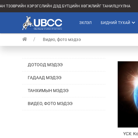
АН ТЭЭВРИЙН ХЭРЭГСЛИЙН ДЭД БҮТЦИЙН ХӨГЖЛИЙГ ТАНИЛЦУУЛНА
ЭХЛЭЛ
БИДНИЙ ТУХАЙ
Видео, фото мэдээ
ДОТООД МЭДЭЭ
ГАДААД МЭДЭЭ
ТАНХИМЫН МЭДЭЭ
ВИДЕО, ФОТО МЭДЭЭ
ҮСХ: К