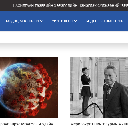
ЦАХИЛГААН ТЭЭВРИЙН ХЭРЭГСЛИЙН ЦЭНЭГЛЭХ СҮЛЖЭЭНИЙ "БРЕН
МЭДЭЭ, МЭДЭЭЛЭЛ
ҮЙЛЧИЛГЭЭ
БОДЛОГЫН ӨМГӨӨЛӨЛ
оронавирус Монголын эдийн
Меритократ Сингапурын жиши