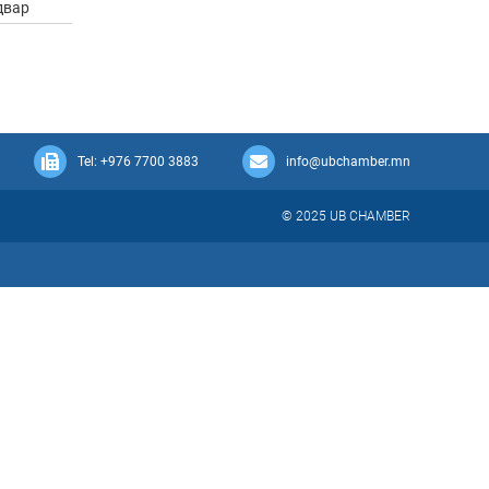
двар
Tel: +976 7700 3883
info@ubchamber.mn
© 2025 UB CHAMBER