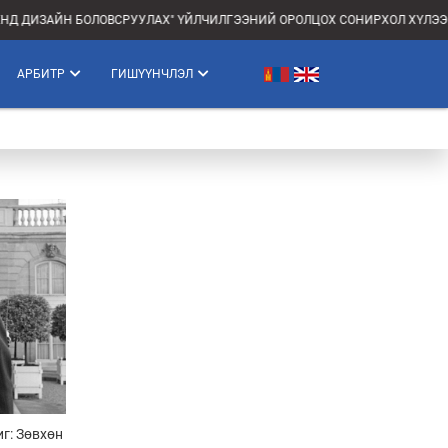
Д ДИЗАЙН БОЛОВСРУУЛАХ" ҮЙЛЧИЛГЭЭНИЙ ОРОЛЦОХ СОНИРХОЛ ХҮЛЭЭН 
АРБИТР
ГИШҮҮНЧЛЭЛ
г: Зөвхөн