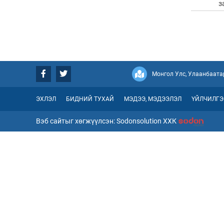
з
Монгол Улс, Улаанбаатар
ЭХЛЭЛ
БИДНИЙ ТУХАЙ
МЭДЭЭ, МЭДЭЭЛЭЛ
ҮЙЛЧИЛГЭ
Вэб сайтыг хөгжүүлсэн: Sodonsolution ХХК