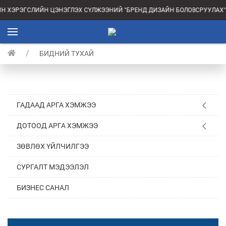
Н ХЭРЭГСЛИЙН ЦЭНЭГЛЭХ СҮЛЖЭЭНИЙ "БРЕНД ДИЗАЙН БОЛОВСРУУЛАХ"
БИДНИЙ ТУХАЙ
ГАДААД АРГА ХЭМЖЭЭ
ДОТООД АРГА ХЭМЖЭЭ
ЗӨВЛӨХ ҮЙЛЧИЛГЭЭ
СУРГАЛТ МЭДЭЭЛЭЛ
БИЗНЕС САНАЛ