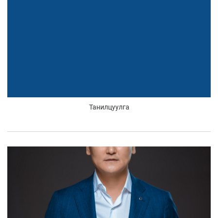
Танилцуулга