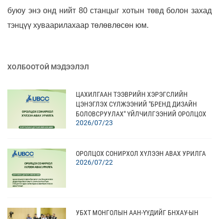
буюу энэ онд нийт 80 станцыг хотын төвд болон захад
тэнцүү хуваарилахаар төлөвлөсөн юм.
ХОЛБООТОЙ МЭДЭЭЛЭЛ
ЦАХИЛГААН ТЭЭВРИЙН ХЭРЭГСЛИЙН
ЦЭНЭГЛЭХ СҮЛЖЭЭНИЙ "БРЕНД ДИЗАЙН
БОЛОВСРУУЛАХ" ҮЙЛЧИЛГЭЭНИЙ ОРОЛЦОХ
2026/07/23
СОНИРХОЛ ХҮЛЭЭН АВАХ
ОРОЛЦОХ СОНИРХОЛ ХҮЛЭЭН АВАХ УРИЛГА
2026/07/22
УБХТ МОНГОЛЫН ААН-ҮҮДИЙГ БНХАУ-ЫН