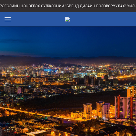
ЭГСЛИЙН ЦЭНЭГЛЭХ СҮЛЖЭЭНИЙ "БРЕНД ДИЗАЙН БОЛОВСРУУЛАХ" ҮЙЛЧ