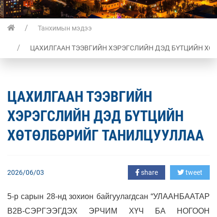
Танхимын мэдээ
ЦАХИЛГААН ТЭЭВГИЙН ХЭРЭГСЛИЙН ДЭД БҮТЦИЙН ХӨ
ЦАХИЛГААН ТЭЭВГИЙН
ХЭРЭГСЛИЙН ДЭД БҮТЦИЙН
ХӨТӨЛБӨРИЙГ ТАНИЛЦУУЛЛАА
2026/06/03
share
tweet
5-р сарын 28-нд зохион байгуулагдсан “УЛААНБААТАР
В2В-СЭРГЭЭГДЭХ ЭРЧИМ ХҮЧ БА НОГООН