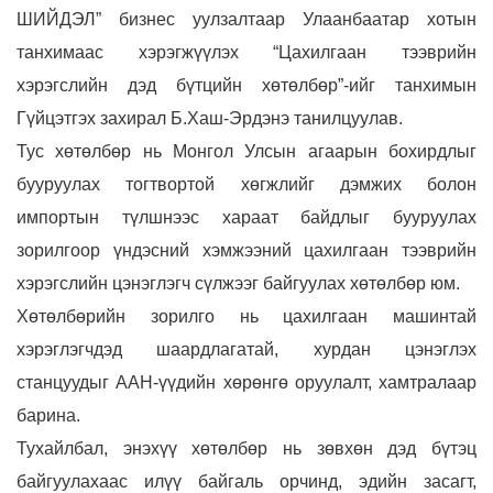
ШИЙДЭЛ” бизнес уулзалтаар
Улаанбаатар хотын
танхимаас хэрэгжүүлэх “Цахилгаан тээврийн
хэрэгслийн дэд бүтцийн хөтөлбөр”-ийг танхимын
Гүйцэтгэх захирал Б.Хаш-Эрдэнэ танилцуулав.
Тус хөтөлбөр нь Монгол Улсын агаарын бохирдлыг
бууруулах тогтвортой хөгжлийг дэмжих болон
импортын түлшнээс хараат байдлыг бууруулах
зорилгоор үндэсний хэмжээний цахилгаан тээврийн
хэрэгслийн цэнэглэгч сүлжээг байгуулах хөтөлбөр юм.
Хөтөлбөрийн зорилго нь цахилгаан машинтай
хэрэглэгчдэд шаардлагатай, хурдан цэнэглэх
станцуудыг ААН-үүдийн хөрөнгө оруулалт, хамтралаар
барина.
Тухайлбал, энэхүү хөтөлбөр нь зөвхөн дэд бүтэц
байгуулахаас илүү байгаль орчинд, эдийн засагт,