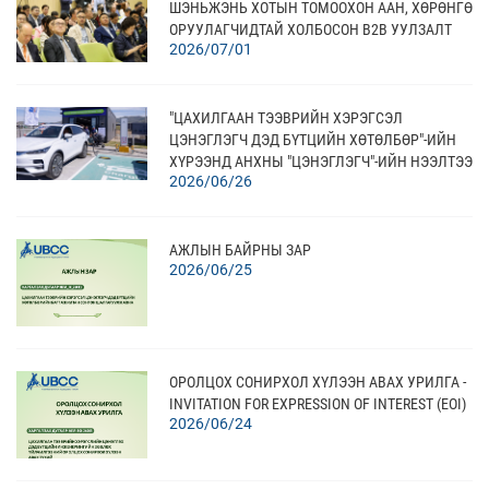
ШЭНЬЖЭНЬ ХОТЫН ТОМООХОН ААН, ХӨРӨНГӨ
ОРУУЛАГЧИДТАЙ ХОЛБОСОН В2В УУЛЗАЛТ
2026/07/01
АМЖИЛТТАЙ ЗОХИОН БАЙГУУЛЛАА
"ЦАХИЛГААН ТЭЭВРИЙН ХЭРЭГСЭЛ
ЦЭНЭГЛЭГЧ ДЭД БҮТЦИЙН ХӨТӨЛБӨР"-ИЙН
ХҮРЭЭНД АНХНЫ "ЦЭНЭГЛЭГЧ"-ИЙН НЭЭЛТЭЭ
2026/06/26
ХИЙЛЭЭ
АЖЛЫН БАЙРНЫ ЗАР
2026/06/25
ОРОЛЦОХ СОНИРХОЛ ХҮЛЭЭН АВАХ УРИЛГА -
INVITATION FOR EXPRESSION OF INTEREST (EOI)
2026/06/24