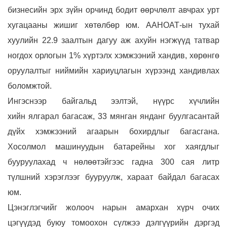
бизнесийн эрх зүйн орчинд бодит өөрчлөлт авчрах урт
хугацааны жишиг хөтөлбөр юм. ААНОАТ-ын тухай
хуулийн 22.9 заалтын дагуу аж ахуйн нэгжүүд татвар
ногдох орлогын 1% хүртэлх хэмжээний хандив, хөрөнгө
оруулалтыг ниймийн хариуцлагын хүрээнд хандивлах
боломжтой.
Ингэснээр байгальд ээлтэй, нүүрс хүчлийн
хийн ялгарал багасаж, 33 мянган янданг буулгасантай
дүйх хэмжээний агаарын бохирдлыг багасгана.
Хосолмол машинуудын батарейны хог хаягдлыг
бууруулахад ч нөлөөтэйгээс гадна 300 сая литр
түлшний хэрэглээг бууруулж, хараат байдал багасах
юм.
Цэнэглэгчийг жолооч нарын амархан хүрч очих
цэгүүдэд буюу томоохон сүлжээ дэлгүүрийн дэргэд