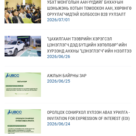
УБХТ МОНГОЛЫН ААН-ҮҮДИЙГ БНХАУ-ЫН
ШЭНЬЖЭНЬ ХОТЫН ТОМООХОН ААН, ХӨРӨНГӨ
ОРУУЛАГЧИДТАЙ ХОЛБОСОН В2В УУЛЗАЛТ
2026/07/01
АМЖИЛТТАЙ ЗОХИОН БАЙГУУЛЛАА
"ЦАХИЛГААН ТЭЭВРИЙН ХЭРЭГСЭЛ
ЦЭНЭГЛЭГЧ ДЭД БҮТЦИЙН ХӨТӨЛБӨР"-ИЙН
ХҮРЭЭНД АНХНЫ "ЦЭНЭГЛЭГЧ"-ИЙН НЭЭЛТЭЭ
2026/06/26
ХИЙЛЭЭ
АЖЛЫН БАЙРНЫ ЗАР
2026/06/25
ОРОЛЦОХ СОНИРХОЛ ХҮЛЭЭН АВАХ УРИЛГА -
INVITATION FOR EXPRESSION OF INTEREST (EOI)
2026/06/24