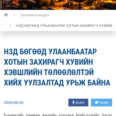
Танхимын мэдээ
НЗД БӨГӨӨД УЛААНБААТАР ХОТЫН ЗАХИРАГЧ ХУВИЙН
НЗД БӨГӨӨД УЛААНБААТАР
ХОТЫН ЗАХИРАГЧ ХУВИЙН
ХЭВШЛИЙН ТӨЛӨӨЛӨЛТЭЙ
ХИЙХ УУЛЗАЛТАД УРЬЖ БАЙНА
2026/06/02
share
tweet
Бизнесийг дэмжих жилийн хүрээнд Нийслэлийн Засаг