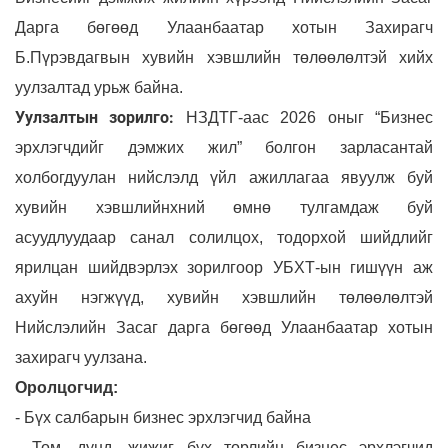
Дарга бөгөөд Улаанбаатар хотын Захирагч
Б.Пүрэвдагвын хувийн хэвшлийн төлөөлөлтэй хийх
уулзалтад урьж байна.
Уулзалтын зорилго:
НЗДТГ-аас 2026 оныг “Бизнес
эрхлэгчдийг дэмжих жил” болгон зарласантай
холбогдуулан нийслэлд үйл ажиллагаа явуулж буй
хувийн хэвшлийнхний өмнө тулгамдаж буй
асуудлуудаар санал солилцох, тодорхой шийдлийг
ярилцан шийдвэрлэх зорилгоор УБХТ-ын гишүүн аж
ахуйн нэгжүүд, хувийн хэвшлийн төлөөлөлтэй
Нийслэлийн Засаг дарга бөгөөд Улаанбаатар хотын
захирагч уулзана.
Оролцогчид:
- Бүх салбарын бизнес эрхлэгчид байна
- Том, дунд, жижиг бүх төрлийн бизнес эрхлэгчид