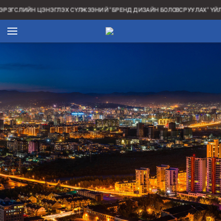
РЭГСЛИЙН ЦЭНЭГЛЭХ СҮЛЖЭЭНИЙ "БРЕНД ДИЗАЙН БОЛОВСРУУЛАХ" ҮЙЛ