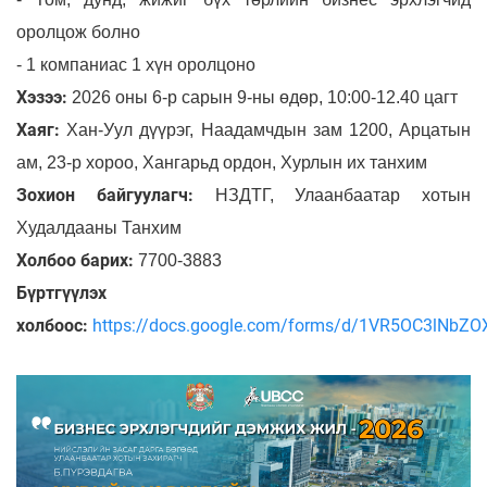
оролцож болно
- 1 компаниас 1 хүн оролцоно
Хэзээ:
2026 оны 6-р сарын 9-ны өдөр, 10:00-12.40 цагт
Хаяг:
Хан-Уул дүүрэг, Наадамчдын зам 1200, Арцатын
ам, 23-р хороо, Хангарьд ордон, Хурлын их танхим
Зохион байгуулагч:
НЗДТГ, Улаанбаатар хотын
Худалдааны Танхим
Холбоо барих:
7700-3883
Бүртгүүлэх
холбоос:
https://docs.google.com/forms/d/1VR5OC3lNbZ