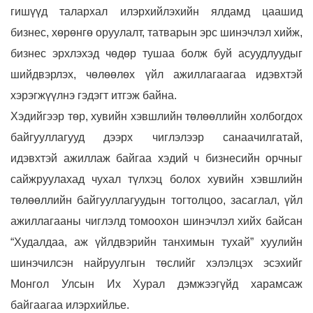
гишүүд талархал илэрхийлэхийн ялдамд цаашид
бизнес, хөрөнгө оруулалт, татварын эрс шинэчлэл хийж,
бизнес эрхлэхэд чөдөр тушаа болж буй асуудлуудыг
шийдвэрлэх, чөлөөлөх үйл ажиллагаагаа идэвхтэй
хэрэгжүүлнэ гэдэгт итгэж байна.
Хэдийгээр төр, хувийн хэвшлийн төлөөллийн холбогдох
байгууллагууд дээрх чиглэлээр санаачилгатай,
идэвхтэй ажиллаж байгаа хэдий ч бизнесийн орчныг
сайжруулахад чухал түлхэц болох хувийн хэвшлийн
төлөөллийн байгууллагуудын тогтолцоо, засаглал, үйл
ажиллагааны чиглэлд томоохон шинэчлэл хийх байсан
“Худалдаа, аж үйлдвэрийн танхимын тухай” хуулийн
шинэчилсэн найруулгын төслийг хэлэлцэх эсэхийг
Монгол Улсын Их Хурал дэмжээгүйд харамсаж
байгаагаа илэрхийлье.