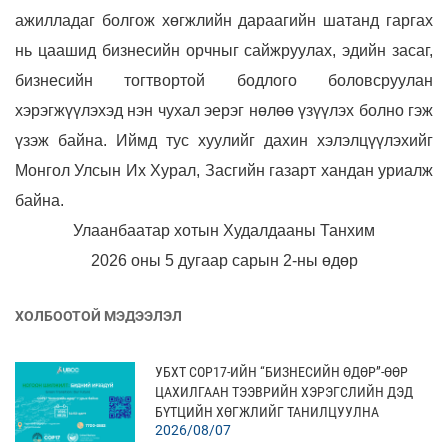
ажилладаг болгож хөгжлийн дараагийн шатанд гаргах
нь цаашид бизнесийн орчныг сайжруулах, эдийн засаг,
бизнесийн тогтвортой бодлого боловсруулан
хэрэгжүүлэхэд нэн чухал эерэг нөлөө үзүүлэх болно гэж
үзэж байна. Иймд тус хуулийг дахин хэлэлцүүлэхийг
Монгол Улсын Их Хурал, Засгийн газарт хандан уриалж
байна.
Улаанбаатар хотын Худалдааны Танхим
2026 оны 5 дугаар сарын 2-ны өдөр
ХОЛБООТОЙ МЭДЭЭЛЭЛ
УБХТ COP17-ИЙН “БИЗНЕСИЙН ӨДӨР”-ӨӨР
ЦАХИЛГААН ТЭЭВРИЙН ХЭРЭГСЛИЙН ДЭД
БҮТЦИЙН ХӨГЖЛИЙГ ТАНИЛЦУУЛНА
2026/08/07