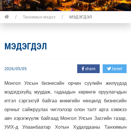
Танхимын мэдээ
МЭДЭГДЭЛ
МЭДЭГДЭЛ
2026/05/05
share
tweet
Монгол Улсын бизнесийн орчин сүүлийн жилүүдэд
мэдэгдэхүйц муудаж, гадаадын хөрөнгө оруулагчдын
итгэл сэргэхгүй байгаа өнөөгийн нөхцөлд бизнесийн
орчныг сайжруулах чиглэлээр олон талт арга хэмжээ
авч хэрэгжүүлж байгаад Монгол Улсын Засгийн газар,
УИХ-д Улаанбаатар Хотын Худалдааны Танхимын