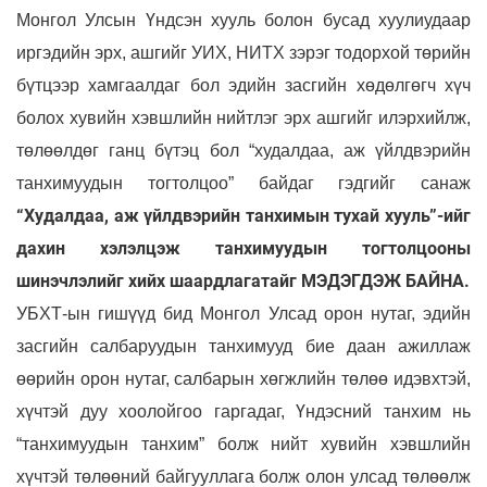
Монгол Улсын Үндсэн хууль болон бусад хуулиудаар
иргэдийн эрх, ашгийг УИХ, НИТХ зэрэг тодорхой төрийн
бүтцээр хамгаалдаг бол эдийн засгийн хөдөлгөгч хүч
болох хувийн хэвшлийн нийтлэг эрх ашгийг илэрхийлж,
төлөөлдөг ганц бүтэц бол “худалдаа, аж үйлдвэрийн
танхимуудын тогтолцоо” байдаг гэдгийг санаж
“Худалдаа, аж үйлдвэрийн танхимын тухай хууль”-ийг
дахин хэлэлцэж танхимуудын тогтолцооны
шинэчлэлийг хийх шаардлагатайг МЭДЭГДЭЖ БАЙНА.
УБХТ-ын гишүүд бид Монгол Улсад орон нутаг, эдийн
засгийн салбаруудын танхимууд бие даан ажиллаж
өөрийн орон нутаг, салбарын хөгжлийн төлөө идэвхтэй,
хүчтэй дуу хоолойгоо гаргадаг, Үндэсний танхим нь
“танхимуудын танхим” болж нийт хувийн хэвшлийн
хүчтэй төлөөний байгууллага болж олон улсад төлөөлж