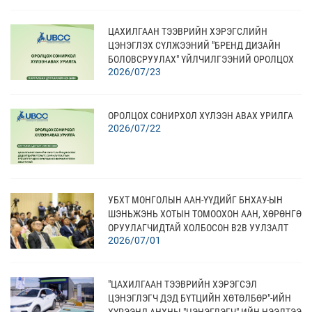
ЦАХИЛГААН ТЭЭВРИЙН ХЭРЭГСЛИЙН
ЦЭНЭГЛЭХ СҮЛЖЭЭНИЙ "БРЕНД ДИЗАЙН
БОЛОВСРУУЛАХ" ҮЙЛЧИЛГЭЭНИЙ ОРОЛЦОХ
2026/07/23
СОНИРХОЛ ХҮЛЭЭН АВАХ
ОРОЛЦОХ СОНИРХОЛ ХҮЛЭЭН АВАХ УРИЛГА
2026/07/22
УБХТ МОНГОЛЫН ААН-ҮҮДИЙГ БНХАУ-ЫН
ШЭНЬЖЭНЬ ХОТЫН ТОМООХОН ААН, ХӨРӨНГӨ
ОРУУЛАГЧИДТАЙ ХОЛБОСОН В2В УУЛЗАЛТ
2026/07/01
АМЖИЛТТАЙ ЗОХИОН БАЙГУУЛЛАА
"ЦАХИЛГААН ТЭЭВРИЙН ХЭРЭГСЭЛ
ЦЭНЭГЛЭГЧ ДЭД БҮТЦИЙН ХӨТӨЛБӨР"-ИЙН
ХҮРЭЭНД АНХНЫ "ЦЭНЭГЛЭГЧ"-ИЙН НЭЭЛТЭЭ