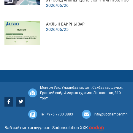
2026/06/26
ХИЙЛЭЭ
АЖЛЫН БАЙРНЫ ЗАР
2026/06/25
ОРОЛЦОХ СОНИРХОЛ ХҮЛЭЭН АВАХ УРИЛГА -
INVITATION FOR EXPRESSION OF INTEREST (EOI)
2026/06/24
Монгол Улс, Улаанбаатар хот, Сүхбаатар дүүрэг,
Ерөнхий сайд Амарын гудамж, Лагшан төв, 810
ОРОЛЦОХ СОНИРХОЛ ХҮЛЭЭН АВАХ УРИЛГА -
тоот
INVITATION FOR EXPRESSION OF INTEREST (EOI)
2026/06/24
Tel: +976 7700 3883
info@ubchamber.mn
Вэб сайтыг хөгжүүлсэн: Sodonsolution ХХК
“ЦАХИЛГААН ТЭЭВРИЙН ХЭРЭГСЛИЙН