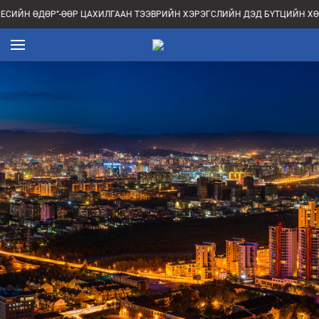
НЕСИЙН ӨДӨР”-ӨӨР ЦАХИЛГААН ТЭЭВРИЙН ХЭРЭГСЛИЙН ДЭД БҮТЦИЙН Х