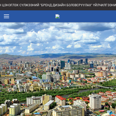
ЦЭНЭГЛЭХ СҮЛЖЭЭНИЙ "БРЕНД ДИЗАЙН БОЛОВСРУУЛАХ" ҮЙЛЧИЛГЭЭНИЙ