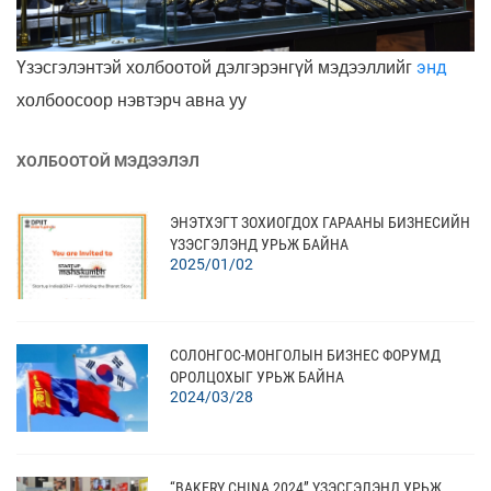
энд
Үзэсгэлэнтэй холбоотой дэлгэрэнгүй мэдээллийг
холбоосоор нэвтэрч ав
на уу
ХОЛБООТОЙ МЭДЭЭЛЭЛ
ЭНЭТХЭГТ ЗОХИОГДОХ ГАРААНЫ БИЗНЕСИЙН
ҮЗЭСГЭЛЭНД УРЬЖ БАЙНА
2025/01/02
СОЛОНГОС-МОНГОЛЫН БИЗНЕС ФОРУМД
ОРОЛЦОХЫГ УРЬЖ БАЙНА
2024/03/28
“BAKERY CHINA 2024” ҮЗЭСГЭЛЭНД УРЬЖ