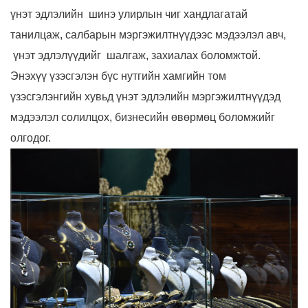
үнэт эдлэлийн шинэ улирлын чиг хандлагатай
танилцаж, салбарын мэргэжилтнүүдээс мэдээлэл авч,
үнэт эдлэлүүдийг шалгаж, захиалах боломжтой.
Энэхүү үзэсгэлэн бүс нутгийн хамгийн том
үзэсгэлэнгийн хувьд үнэт эдлэлийн мэргэжилтнүүдэд
мэдээлэл солилцох, бизнесийн өвөрмөц боломжийг
олгодог.