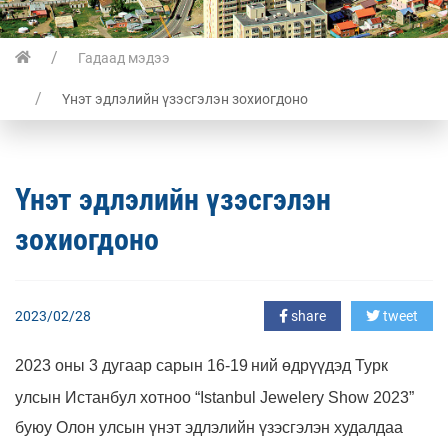
Гадаад мэдээ
Үнэт эдлэлийн үзэсгэлэн зохиогдоно
Үнэт эдлэлийн үзэсгэлэн
зохиогдоно
2023/02/28
share
tweet
2023 оны 3
дугаар
сарын 16-19
ний өдрүүдэд Турк
у
лсын Истанбул хотноо
“
Istanbul Jewelery Show 2023
”
буюу Олон улсын үнэт эдлэлийн үзэсгэлэн худалдаа