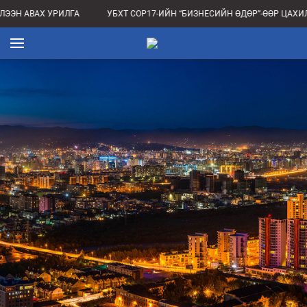
ЭЭН АВАХ УРИЛГА
УБХТ COP17-ИЙН “БИЗНЕСИЙН ӨДӨР”-ӨӨР ЦАХИ