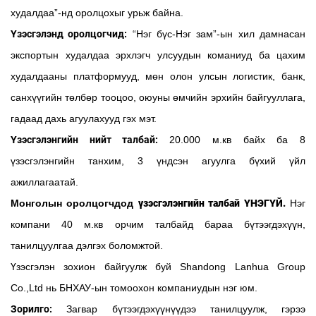
худалдаа”-нд оролцохыг урьж байна.
Үзэсгэлэнд оролцогчид:
“Нэг бүс-Нэг зам”-ын хил дамнасан
экспортын худалдаа эрхлэгч улсуудын команиуд ба цахим
худалдааны платформууд, мөн олон улсын логистик, банк,
санхүүгийн төлбөр тооцоо, оюуны өмчийн эрхийн байгууллага,
гадаад дахь агуулахууд гэх мэт.
Үзэсгэлэнгийн нийт талбай:
20.000 м.кв байх ба 8
үзэсгэлэнгийн танхим, 3 үндсэн агуулга бүхий үйл
ажиллагаатай.
Монголын оролцогчдод
үзэсгэлэнгийн талбай ҮНЭГҮЙ.
Нэг
компани 40 м.кв орчим талбайд бараа бүтээгдэхүүн,
танилцуулгаа дэлгэх боломжтой.
Үзэсгэлэн зохион байгуулж буй
Shandong Lanhua Group
Co.,Ltd
нь БНХАУ-ын томоохон компаниудын нэг юм.
Зорилго:
Загвар бүтээгдэхүүнүүдээ танилцуулж, гэрээ