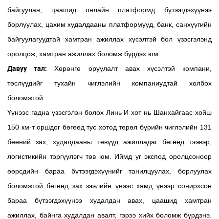
байгуулан, цаашид онлайн платформд бүтээгдэхүүнээ
борлуулах, цахим худалдааны платформууд, банк, санхүүгийн
байгуулагуудтай хамтран ажиллах хүсэлтэй бол үзэсгэлэнд
оролцож, хамтран ажиллах боломж бүрдэх юм.
Давуу тал:
Хөрөнгө оруулалт авах хүсэлтэй компани,
төслүүдийг тухайн чиглэлийн компаниудтай холбох
боломжтой.
Үүнээс гадна үзэсгэлэн болох Линь И хот нь Шанхайгаас хойш
150 км-т оршдог бөгөөд тус хотод төрөл бүрийн чиглэлийн 131
бөөний зах, худалдааны төвүүд ажилладаг бөгөөд тээвэр,
логистикийн тэргүүлэгч төв юм. Иймд уг экспод оролцсоноор
өөрсдийн бараа бүтээгдэхүүнийг танилцуулах, борлуулах
боломжтой бөгөөд зах зээлийн үнээс хямд үнээр сонирхсон
бараа бүтээгдэхүүнээ худалдан авах, цаашид хамтран
ажиллах, байнга худалдан авалт, гэрээ хийх боломж бүрдэнэ.