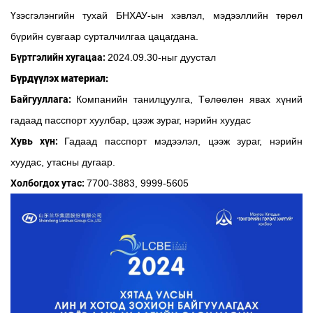
Үзэсгэлэнгийн тухай БНХАУ-ын хэвлэл, мэдээллийн төрөл
бүрийн сувгаар сурталчилгаа цацагдана.
Бүртгэлийн хугацаа:
2024.09.30-ныг дуустал
Бүрдүүлэх материал:
Байгууллага:
Компанийн танилцуулга, Төлөөлөн явах хүний
гадаад пасспорт хуулбар, цээж зураг, нэрийн хуудас
Хувь хүн:
Гадаад пасспорт мэдээлэл, цээж зураг, нэрийн
хуудас, утасны дугаар.
Холбогдох утас:
7700-3883, 9999-5605