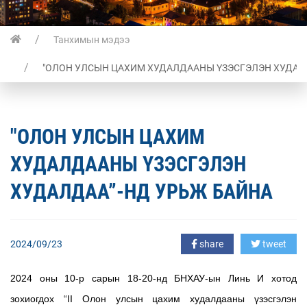
Танхимын мэдээ
"ОЛОН УЛСЫН ЦАХИМ ХУДАЛДААНЫ ҮЗЭСГЭЛЭН ХУДАЛ
"ОЛОН УЛСЫН ЦАХИМ
ХУДАЛДААНЫ ҮЗЭСГЭЛЭН
ХУДАЛДАА”-НД УРЬЖ БАЙНА
2024/09/23
share
tweet
2024
оны 10-р сарын 18-20-нд БНХАУ-ын Линь И хотод
зохиогдох “
II
Олон улсын цахим худалдааны үзэсгэлэн