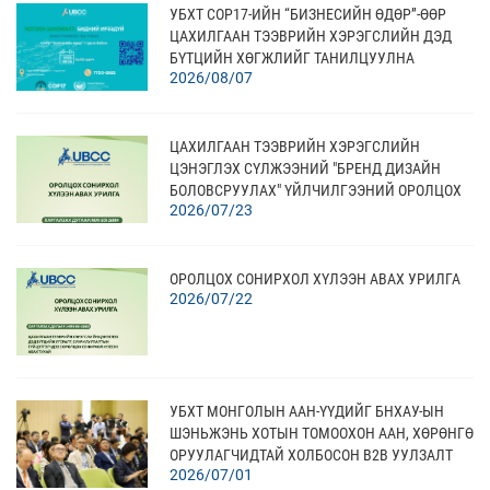
УБХТ COP17-ИЙН “БИЗНЕСИЙН ӨДӨР”-ӨӨР
ЦАХИЛГААН ТЭЭВРИЙН ХЭРЭГСЛИЙН ДЭД
БҮТЦИЙН ХӨГЖЛИЙГ ТАНИЛЦУУЛНА
2026/08/07
ЦАХИЛГААН ТЭЭВРИЙН ХЭРЭГСЛИЙН
ЦЭНЭГЛЭХ СҮЛЖЭЭНИЙ "БРЕНД ДИЗАЙН
БОЛОВСРУУЛАХ" ҮЙЛЧИЛГЭЭНИЙ ОРОЛЦОХ
2026/07/23
СОНИРХОЛ ХҮЛЭЭН АВАХ
ОРОЛЦОХ СОНИРХОЛ ХҮЛЭЭН АВАХ УРИЛГА
2026/07/22
УБХТ МОНГОЛЫН ААН-ҮҮДИЙГ БНХАУ-ЫН
ШЭНЬЖЭНЬ ХОТЫН ТОМООХОН ААН, ХӨРӨНГӨ
ОРУУЛАГЧИДТАЙ ХОЛБОСОН В2В УУЛЗАЛТ
2026/07/01
АМЖИЛТТАЙ ЗОХИОН БАЙГУУЛЛАА