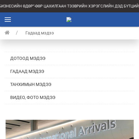
“БИЗНЕСИЙН ӨДӨР”-ӨӨР ЦАХИЛГААН ТЭЭВРИЙН ХЭРЭГСЛИЙН ДЭД БҮТЦИ
Гадаад мэдээ
ДОТООД МЭДЭЭ
ГАДААД МЭДЭЭ
ТАНХИМЫН МЭДЭЭ
ВИДЕО, ФОТО МЭДЭЭ