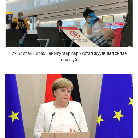
Их Британи ирэх наймдугаар сар хүртэл жуулчдад хилээ
нээхгүй