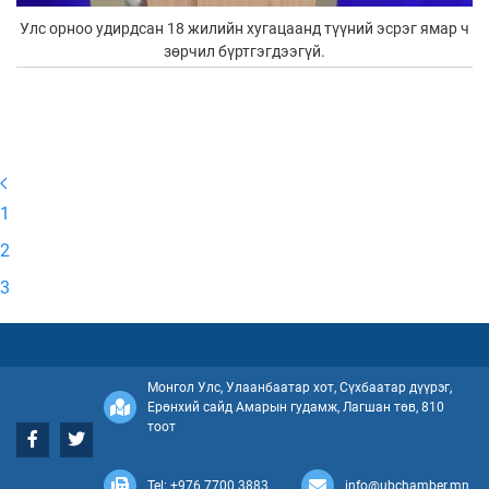
Улс орноо удирдсан 18 жилийн хугацаанд түүний эсрэг ямар ч
зөрчил бүртгэгдээгүй.
1
2
3
Монгол Улс, Улаанбаатар хот, Сүхбаатар дүүрэг,
Ерөнхий сайд Амарын гудамж, Лагшан төв, 810
тоот
Tel: +976 7700 3883
info@ubchamber.mn