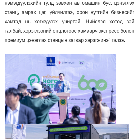
нэмэгдүүлэхийн тулд зөвхөн автомашин бус, цэнэглэх
станц, амрах цэг, үйлчилгээ, орон нутгийн бизнесийг
хамтад нь хөгжүүлэх учиртай. Нийслэл хотод зай
талбай, хэрэглээний онцлогоос хамаарч экспресс болон
премиум цэнэглэх станцын загвар хэрэгжинэ" гэлээ.