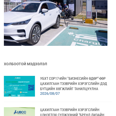
ХОЛБООТОЙ МЭДЭЭЛЭЛ
УБХТ COP17-ИЙН “БИЗНЕСИЙН ӨДӨР”-ӨӨР
ЦАХИЛГААН ТЭЭВРИЙН ХЭРЭГСЛИЙН ДЭД
БҮТЦИЙН ХӨГЖЛИЙГ ТАНИЛЦУУЛНА
2026/08/07
ЦАХИЛГААН ТЭЭВРИЙН ХЭРЭГСЛИЙН
ЦЭНЭГЛЭХ СҮЛЖЭЭНИЙ "БРЕНД ДИЗАЙН