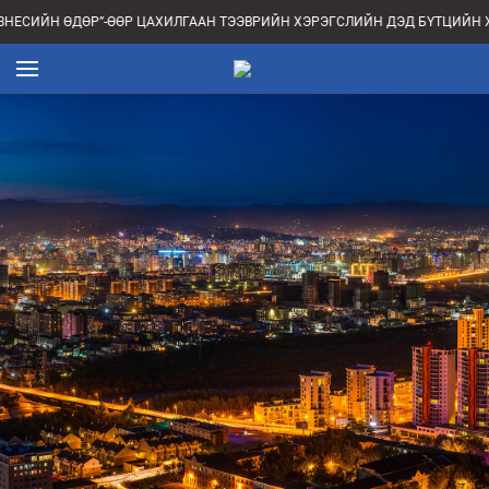
ЗНЕСИЙН ӨДӨР”-ӨӨР ЦАХИЛГААН ТЭЭВРИЙН ХЭРЭГСЛИЙН ДЭД БҮТЦИЙН 