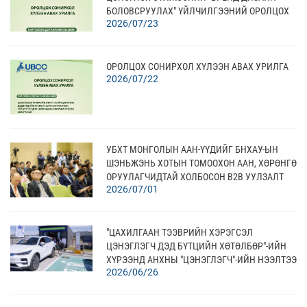
БОЛОВСРУУЛАХ" ҮЙЛЧИЛГЭЭНИЙ ОРОЛЦОХ
2026/07/23
СОНИРХОЛ ХҮЛЭЭН АВАХ
ОРОЛЦОХ СОНИРХОЛ ХҮЛЭЭН АВАХ УРИЛГА
2026/07/22
УБХТ МОНГОЛЫН ААН-ҮҮДИЙГ БНХАУ-ЫН
ШЭНЬЖЭНЬ ХОТЫН ТОМООХОН ААН, ХӨРӨНГӨ
ОРУУЛАГЧИДТАЙ ХОЛБОСОН В2В УУЛЗАЛТ
2026/07/01
АМЖИЛТТАЙ ЗОХИОН БАЙГУУЛЛАА
"ЦАХИЛГААН ТЭЭВРИЙН ХЭРЭГСЭЛ
ЦЭНЭГЛЭГЧ ДЭД БҮТЦИЙН ХӨТӨЛБӨР"-ИЙН
ХҮРЭЭНД АНХНЫ "ЦЭНЭГЛЭГЧ"-ИЙН НЭЭЛТЭЭ
2026/06/26
ХИЙЛЭЭ