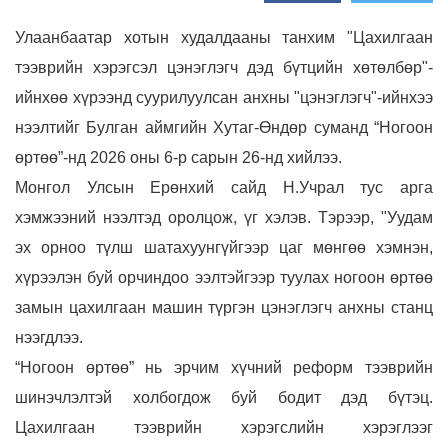
Улаанбаатар хотын худалдааны танхим "Цахилгаан
тээврийн хэрэгсэл цэнэглэгч дэд бүтцийн хөтөлбөр"-
ийнхөө хүрээнд суурилуулсан анхны "цэнэглэгч"-ийнхээ
нээлтийг Булган аймгийн Хутаг-Өндөр суманд “Ногоон
өртөө”-нд 2026 оны 6-р сарын 26-нд хийлээ.
Монгол Улсын Ерөнхий сайд Н.Учрал тус арга
хэмжээний нээлтэд оролцож, үг хэлэв.
Тэрээр, "Уудам
эх орноо түлш шатахуунгүйгээр цаг мөнгөө хэмнэн,
хүрээлэн буй орчиндоо ээлтэйгээр туулах ногоон өртөө
замын цахилгаан машин түргэн цэнэглэгч анхны станц
нээгдлээ.
“Ногоон өртөө” нь эрчим хүчний реформ тээврийн
шинэчлэлтэй холбогдож буй бодит дэд бүтэц.
Цахилгаан тээврийн хэрэгслийн хэрэглээг