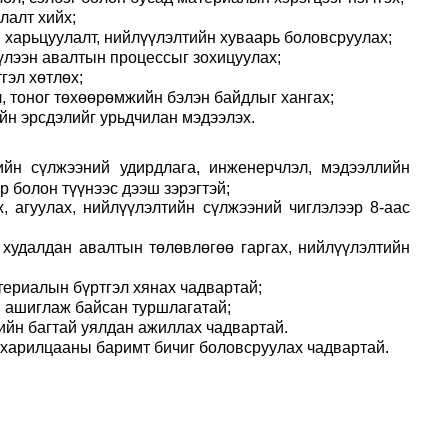
лалт хийх;
 харьцуулалт, нийлүүлэлтийн хуваарь боловсруулах;
 хүлээн авалтын процессыг зохицуулах;
гэл хөтлөх;
 тоног төхөөрөмжийн бэлэн байдлыг хангах;
ийн эрсдэлийг урьдчилан мэдээлэх.
тийн сүлжээний удирдлага, инженерчлэл, мэдээллийн
р болон түүнээс дээш зэрэгтэй;
, агуулах, нийлүүлэлтийн сүлжээний чиглэлээр 8-аас
 худалдан авалтын төлөвлөгөө гаргах, нийлүүлэлтийн
териалын бүртгэл хянах чадвартай;
ем ашиглаж байсан туршлагатай;
үгийн багтай уялдан ажиллах чадвартай.
 харилцааны баримт бичиг боловсруулах чадвартай.