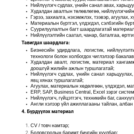
Нийлүүлэгч судлах, үнийн санал авах, харьцуу
Худалдан авалтын төлөвлөгөө, нийлүүлэгчийн
Гэрээ, захиалга, нэхэмжлэх, тээвэр, агуулах,
Материалын бүртгэл, үлдэгдэл, сэлбэгийн бүрт
Суурилуулалтын багт шаардлагатай материал,
Нийлүүлэлтийн саатал, чанар, баталгаа, өртг
Тавигдах шаардлага:
Бизнесийн удирдлага, логистик, нийлүүлэл
технологи болон холбогдох чиглэлээр бакалав
Худалдан авалт, логистик, материал хангамж
доошгүй жилийн ажлын туршлагатай;
Нийлүүлэгч судлах, үнийн санал харьцуулах,
явц хянах туршлагатай;
Агуулах, материалын хөдөлгөөн, үлдэгдэл, ма
ERP, SAP, Business Central, Excel зэрэг сист
Нийлүүлэгч, гүйцэтгэгч, техникийн баг, санхү
Англи хэлээр үйл ажиллагааны тайлан, албан
4. Бүрдүүлэх материал
CV / товч намтар;
Боловсролын баримт бичгийн хуулбар;