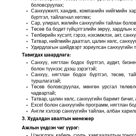
боловсруулах;
Санхүүжилт, хандив, компанийн нийгмийн ха
бүртгэл, тайлагнал хөтлөх;
Сар, улирал, жилийн санхүүгийн тайлан болов
Төсөв ба бодит гүйцэтгэлийн зөрүү, зардлын х
Төлбөрийн хүсэлт, гэрээ, нэхэмжлэх, акт, сан
Татвар, нийгмийн даатгал, цалин хөлс, санхүүг
Удирдлагын шийдвэрт зориулсан санхүүгийн т
Тавигдах шаардлага:
Санхүү, нягтлан бодох бүртгэл, аудит, бизн
болон түүнээс дээш зэрэгтэй;
Санхүү, нягтлан бодох бүртгэл, төсөв, т
туршлагатай;
Төсөв боловсруулах, мөнгөн урсгал төлөвл
чадвартай;
Татвар, цалин хөлс, санхүүгийн баримт бичиг
Excel болон санхүүгийн программ, нягтлан бо
Англи хэлээр санхүүгийн тайлан, албан хари
3. Худалдан авалтын менежер
Ажлын үндсэн чиг үүрэг:
Цэнэглэгч, кабель, суурь, хамгаалалтын тоног