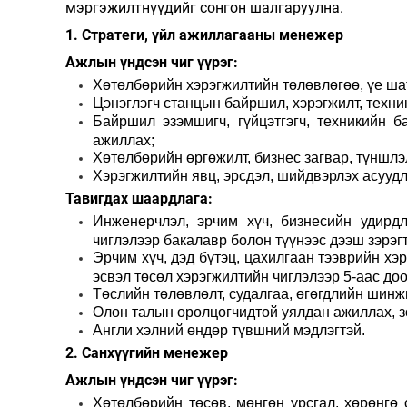
мэргэжилтнүүдийг сонгон шалгаруулна.
1. Стратеги, үйл ажиллагааны менежер
Ажлын үндсэн чиг үүрэг:
Хөтөлбөрийн хэрэгжилтийн төлөвлөгөө, үе ша
Цэнэглэгч станцын байршил, хэрэгжилт, техни
Байршил эзэмшигч, гүйцэтгэгч, техникийн б
ажиллах;
Хөтөлбөрийн өргөжилт, бизнес загвар, түншлэ
Хэрэгжилтийн явц, эрсдэл, шийдвэрлэх асууд
Тавигдах шаардлага:
Инженерчлэл, эрчим хүч, бизнесийн удирдл
чиглэлээр бакалавр болон түүнээс дээш зэрэгт
Эрчим хүч, дэд бүтэц, цахилгаан тээврийн хэр
эсвэл төсөл хэрэгжилтийн чиглэлээр 5-аас д
Төслийн төлөвлөлт, судалгаа, өгөгдлийн шинж
Олон талын оролцогчидтой уялдан ажиллах, з
Англи хэлний өндөр түвшний мэдлэгтэй.
2. Санхүүгийн менежер
Ажлын үндсэн чиг үүрэг:
Хөтөлбөрийн төсөв, мөнгөн урсгал, хөрөнгө