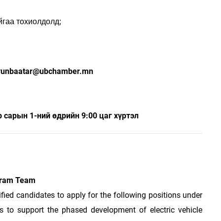
йгаа тохиолдолд;
yunbaatar@ubchamber.mn
р сарын 1-ний өдрийн 9:00 цаг хүртэл
ogram Team
ed candidates to apply for the following positions under
s to support the phased development of electric vehicle