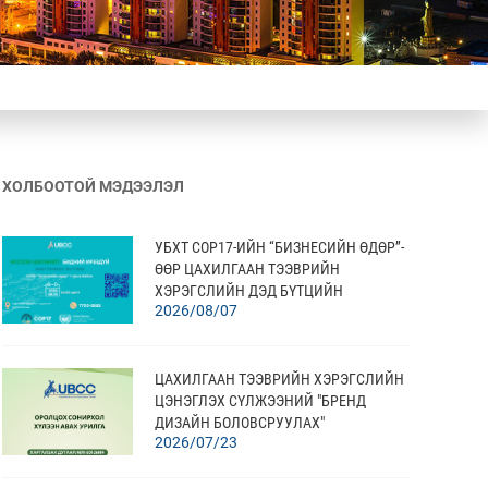
ХОЛБООТОЙ МЭДЭЭЛЭЛ
УБХТ COP17-ИЙН “БИЗНЕСИЙН ӨДӨР”-
ӨӨР ЦАХИЛГААН ТЭЭВРИЙН
ХЭРЭГСЛИЙН ДЭД БҮТЦИЙН
2026/08/07
ХӨГЖЛИЙГ ТАНИЛЦУУЛНА
ЦАХИЛГААН ТЭЭВРИЙН ХЭРЭГСЛИЙН
ЦЭНЭГЛЭХ СҮЛЖЭЭНИЙ "БРЕНД
ДИЗАЙН БОЛОВСРУУЛАХ"
2026/07/23
ҮЙЛЧИЛГЭЭНИЙ ОРОЛЦОХ СОНИРХОЛ
ХҮЛЭЭН АВАХ