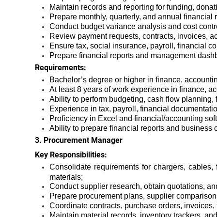
Maintain records and reporting for funding, donat
Prepare monthly, quarterly, and annual financial r
Conduct budget variance analysis and cost contr
Review payment requests, contracts, invoices, 
Ensure tax, social insurance, payroll, financial 
Prepare financial reports and management dashb
Requirements:
Bachelor’s degree or higher in finance, accounting
At least 8 years of work experience in finance, ac
Ability to perform budgeting, cash flow planning, f
Experience in tax, payroll, financial documentatio
Proficiency in Excel and financial/accounting so
Ability to prepare financial reports and busines
3. Procurement Manager
Key Responsibilities:
Consolidate requirements for chargers, cables, 
materials;
Conduct supplier research, obtain quotations, a
Prepare procurement plans, supplier comparisons
Coordinate contracts, purchase orders, invoices
Maintain material records, inventory trackers, and