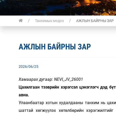
Танхимын мэдээ
АЖЛЫН БАЙРНЫ ЗАР
АЖЛЫН БАЙРНЫ ЗАР
2026/06/25
Хамаарах дугаар
: NEVI_JV_26001
Цахилгаан тээврийн хэрэгсэл цэнэглэгч дэд б
авна.
Улаанбаатар хотын худалдааны танхим нь цахи
шаттай хөгжүүлэх хөтөлбөрийн хэрэгжилтийг