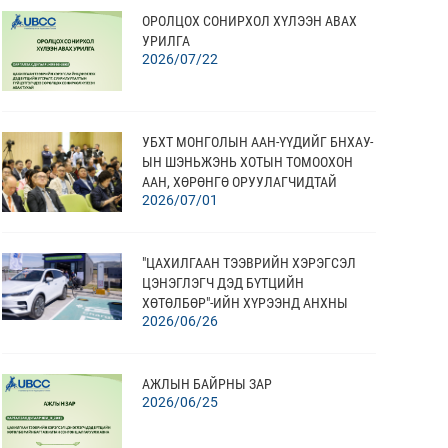
ОРОЛЦОХ СОНИРХОЛ ХҮЛЭЭН АВАХ
УРИЛГА
2026/07/22
УБХТ МОНГОЛЫН ААН-ҮҮДИЙГ БНХАУ-
ЫН ШЭНЬЖЭНЬ ХОТЫН ТОМООХОН
ААН, ХӨРӨНГӨ ОРУУЛАГЧИДТАЙ
2026/07/01
ХОЛБОСОН В2В УУЛЗАЛТ АМЖИЛТТАЙ
ЗОХИОН БАЙГУУЛЛАА
"ЦАХИЛГААН ТЭЭВРИЙН ХЭРЭГСЭЛ
ЦЭНЭГЛЭГЧ ДЭД БҮТЦИЙН
ХӨТӨЛБӨР"-ИЙН ХҮРЭЭНД АНХНЫ
2026/06/26
"ЦЭНЭГЛЭГЧ"-ИЙН НЭЭЛТЭЭ ХИЙЛЭЭ
АЖЛЫН БАЙРНЫ ЗАР
2026/06/25