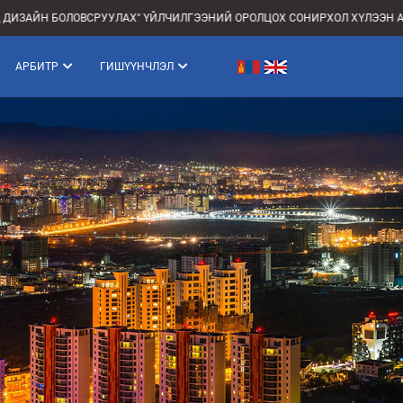
ОЛОВСРУУЛАХ" ҮЙЛЧИЛГЭЭНИЙ ОРОЛЦОХ СОНИРХОЛ ХҮЛЭЭН АВАХ
АРБИТР
ГИШҮҮНЧЛЭЛ