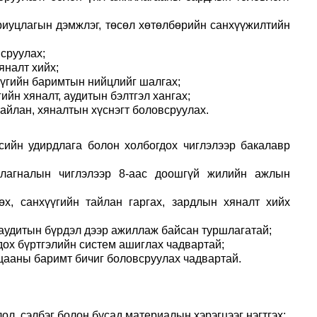
риуцлагын дэмжлэг, төсөл хөтөлбөрийн санхүүжилтийн
сруулах;
яналт хийх;
хүүгийн баримтын нийцлийг шалгах;
ийн хяналт, аудитын бэлтгэл хангах;
айлан, хяналтын хүснэгт боловсруулах.
есийн удирдлага болон холбогдох чиглэлээр бакалавр
айлагналын чиглэлээр 8-аас доошгүй жилийн ажлын
өх, санхүүгийн тайлан гаргах, зардлын хяналт хийх
, аудитын бүрдэл дээр ажиллаж байсан туршлагатай;
дох бүртгэлийн систем ашиглах чадвартай;
лцааны баримт бичиг боловсруулах чадвартай.
лол, сэлбэг болон бусад материалын хэрэгцээг нэгтгэх;