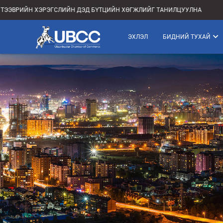
ЙН ХЭРЭГСЛИЙН ДЭД БҮТЦИЙН ХӨГЖЛИЙГ ТАНИЛЦУУЛНА
ЦАХИ
ЭХЛЭЛ
БИДНИЙ ТУХАЙ