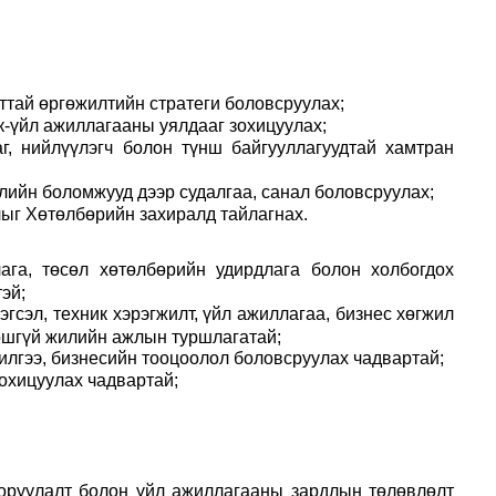
ттай өргөжилтийн стратеги боловсруулах;
к-үйл ажиллагааны уялдааг зохицуулах;
аг, нийлүүлэгч болон түнш байгууллагуудтай хамтран
лийн боломжууд дээр судалгаа, санал боловсруулах;
лыг Хөтөлбөрийн захиралд тайлагнах.
ага, төсөл хөтөлбөрийн удирдлага болон холбогдох
эй;
эгсэл, техник хэрэгжилт, үйл ажиллагаа, бизнес хөгжил
оошгүй жилийн ажлын туршлагатай;
илгээ, бизнесийн тооцоолол боловсруулах чадвартай;
охицуулах чадвартай;
 оруулалт болон үйл ажиллагааны зардлын төлөвлөлт