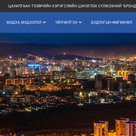
ЛГААН ТЭЭВРИЙН ХЭРЭГСЛИЙН ЦЭНЭГЛЭХ СҮЛЖЭЭНИЙ "БРЕНД ДИЗАЙН Б
МЭДЭЭ, МЭДЭЭЛЭЛ
ҮЙЛЧИЛГЭЭ
БОДЛОГЫН ӨМГӨӨЛӨЛ