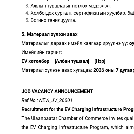
Ажлын туршлагыг нотлох мэдээлэл;
Холбогдох сургалт, сертификатын хуулбар, ба
Богино танилцуулга.
5. Материал хүлээн авах
Материалыг дараах имэйл хаягаар ирүүлнэ үү:
o
Имэйлийн гарчиг:
EV хөтөлбөр – [Албан тушаал] – [Нэр]
Материал хүлээн авах хугацаа:
2026 оны 7 дугаа
JOB VACANCY ANNOUNCEMENT
Ref No.:
NEVI_JV_26001
Recruitment for the EV Charging Infrastructure Pr
The Ulaanbaatar Chamber of Commerce invites qualifi
the EV Charging Infrastructure Program, which aim