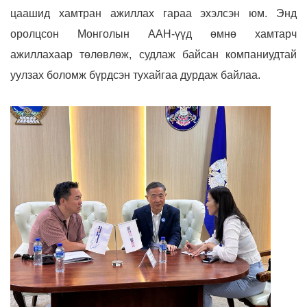
цаашид хамтран ажиллах гараа эхэлсэн юм. Энд
оролцсон Монголын ААН-үүд өмнө хамтарч
ажиллахаар төлөвлөж, судлаж байсан компаниудтай
уулзах боломж бүрдсэн тухайгаа дурдаж байлаа.