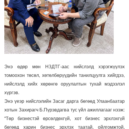
Энэ өдөр мөн НЗДТГ-аас нийслэлд хэрэгжүүлэх
томоохон төсөл, хөтөлбөрүүдийн танилцуулга хийгдээ,
нийслэлд хийх хөрөнгө оруулалтын тухай мэдээлэл
хүргэв.
Энэ үеэр нийслэлийн Засаг дарга бөгөөд Улаанбаатар
хотын Захирагч Б.Пүрэвдагва тус үйл ажиллагааг нээж:
“Төр бизнестэй өрсөлдөхгүй, хот бизнес эрхлэхгүй
бөгөөд харин бизнес эрхлэх таатай, ойлгомжтой,