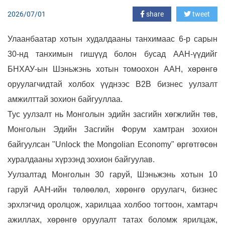
2026/07/01
share
tweet
Улаанбаатар хотын худалдааны танхимаас 6-р сарын
30-нд танхимын гишүүд болон бусад ААН-үүдийг
БНХАУ-ын Шэньжэнь хотын томоохон ААН, хөрөнгө
оруулагчидтай холбох үүднээс В2В бизнес уулзалт
амжилттай зохион байгууллаа.
Тус уулзалт нь Монголын эдийн засгийн хөгжлийн төв,
Монголын Эдийн Засгийн Форум хамтран зохион
байгуулсан "Unlock the Mongolian Economy" өргөтгөсөн
хуралдааны хүрээнд
зохион байгуулав.
Уулзалтад Монголын 30 гаруй, Шэньжэнь хотын 10
гаруй ААН-ийн төлөөлөл, хөрөнгө оруулагч, бизнес
эрхлэгчид оролцож, харилцаа холбоо тогтоон, хамтарч
ажиллах, хөрөнгө оруулалт татах боломж ярилцаж,