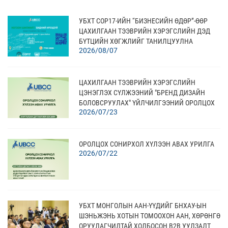
УБХТ COP17-ИЙН “БИЗНЕСИЙН ӨДӨР”-ӨӨР
ЦАХИЛГААН ТЭЭВРИЙН ХЭРЭГСЛИЙН ДЭД
БҮТЦИЙН ХӨГЖЛИЙГ ТАНИЛЦУУЛНА
2026/08/07
ЦАХИЛГААН ТЭЭВРИЙН ХЭРЭГСЛИЙН
ЦЭНЭГЛЭХ СҮЛЖЭЭНИЙ "БРЕНД ДИЗАЙН
БОЛОВСРУУЛАХ" ҮЙЛЧИЛГЭЭНИЙ ОРОЛЦОХ
2026/07/23
СОНИРХОЛ ХҮЛЭЭН АВАХ
ОРОЛЦОХ СОНИРХОЛ ХҮЛЭЭН АВАХ УРИЛГА
2026/07/22
УБХТ МОНГОЛЫН ААН-ҮҮДИЙГ БНХАУ-ЫН
ШЭНЬЖЭНЬ ХОТЫН ТОМООХОН ААН, ХӨРӨНГӨ
ОРУУЛАГЧИДТАЙ ХОЛБОСОН В2В УУЛЗАЛТ