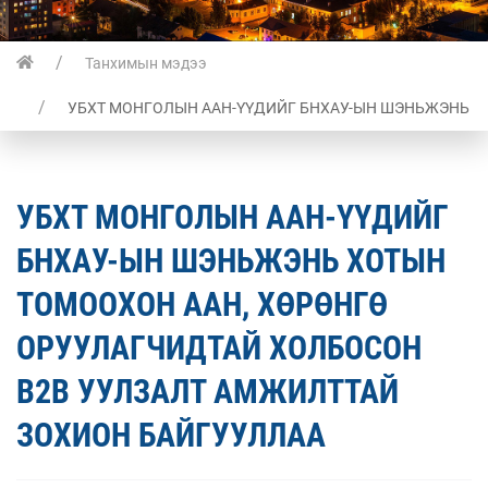
Танхимын мэдээ
УБХТ МОНГОЛЫН ААН-ҮҮДИЙГ БНХАУ-ЫН ШЭНЬЖЭНЬ Х
УБХТ МОНГОЛЫН ААН-ҮҮДИЙГ
БНХАУ-ЫН ШЭНЬЖЭНЬ ХОТЫН
ТОМООХОН ААН, ХӨРӨНГӨ
ОРУУЛАГЧИДТАЙ ХОЛБОСОН
В2В УУЛЗАЛТ АМЖИЛТТАЙ
ЗОХИОН БАЙГУУЛЛАА