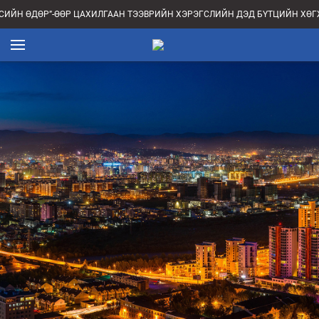
ЙН ӨДӨР”-ӨӨР ЦАХИЛГААН ТЭЭВРИЙН ХЭРЭГСЛИЙН ДЭД БҮТЦИЙН ХӨГЖЛ