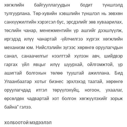
хөгжлийн байгууллагуудын бодит түншлэлд
тулгуурлана. Төр-хувийн хэвшлийн түншлэл нь зөвхөн
санхүүжилтийн хэрэгсэл бус, эрсдэлийг зөв хуваарилах,
төслийн чанар, менежментийн үр ашгийг дээшлүүлж,
иргэдэд илүү чанартай -үйлчилгээ хүргэх хөгжлийн
механизм юм. Нийслэлийн зүгээс хөрөнгө оруулагчдын
санал, санаачилгыг нээлттэй хүлээн авч, шийдвэр
гаргах үйл явцыг илүү шуурхай, ойлгомжтой, үр
ашигтай болгохын төлөө тууштай ажиллана. Бид
Улаанбаатар хотыг бизнес эрхлэхэд таатай, хөрөнгө
оруулагчдад итгэл төрүүлэхүйц, ногоон, ухаалаг,
өрсөлдөх чадвартай хот болгон хөгжүүлэхийг зорьж
байна” гэлээ.
ХОЛБООТОЙ МЭДЭЭЛЭЛ