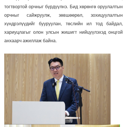
тогтвортой орчныг бүрдүүлнэ. Бид хөрөнгө оруулалтын
орчныг сайжруулж, зөвшөөрөл, зохицуулалтын
хүндрэлүүдийг бууруулан, төслийн ил тод байдал,
хариуцлагыг олон улсын жишигт нийцүүлэхэд онцгой
анхаарч ажиллаж байна.