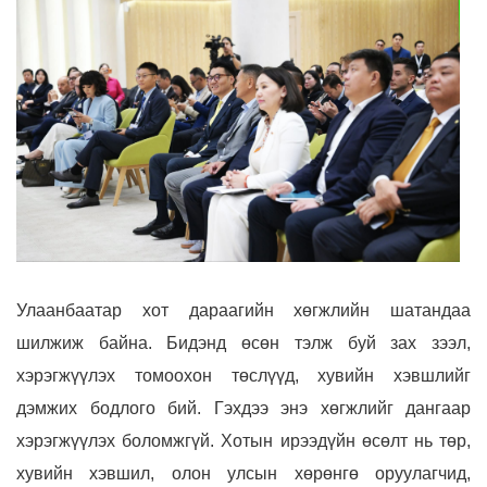
Улаанбаатар хот дараагийн хөгжлийн шатандаа
шилжиж байна. Бидэнд өсөн тэлж буй зах зээл,
хэрэгжүүлэх томоохон төслүүд, хувийн хэвшлийг
дэмжих бодлого бий. Гэхдээ энэ хөгжлийг дангаар
хэрэгжүүлэх боломжгүй. Хотын ирээдүйн өсөлт нь төр,
хувийн хэвшил, олон улсын хөрөнгө оруулагчид,