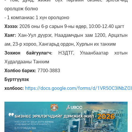
оролцож болно
- 1 компаниас 1 хүн оролцоно
Хэзээ:
2026 оны 6-р сарын 9-ны өдөр, 10:00-12.40 цагт
Хаяг:
Хан-Уул дүүрэг, Наадамчдын зам 1200, Арцатын
ам, 23-р хороо, Хангарьд ордон, Хурлын их танхим
Зохион байгуулагч:
НЗДТГ, Улаанбаатар хотын
Худалдааны Танхим
Холбоо барих:
7700-3883
Бүртгүүлэх
холбоос:
https://docs.google.com/forms/d/1VR5OC3lNbZ