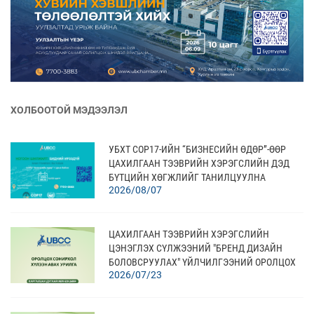
ХОЛБООТОЙ МЭДЭЭЛЭЛ
УБХТ COP17-ИЙН “БИЗНЕСИЙН ӨДӨР”-ӨӨР
ЦАХИЛГААН ТЭЭВРИЙН ХЭРЭГСЛИЙН ДЭД
БҮТЦИЙН ХӨГЖЛИЙГ ТАНИЛЦУУЛНА
2026/08/07
ЦАХИЛГААН ТЭЭВРИЙН ХЭРЭГСЛИЙН
ЦЭНЭГЛЭХ СҮЛЖЭЭНИЙ "БРЕНД ДИЗАЙН
БОЛОВСРУУЛАХ" ҮЙЛЧИЛГЭЭНИЙ ОРОЛЦОХ
2026/07/23
СОНИРХОЛ ХҮЛЭЭН АВАХ