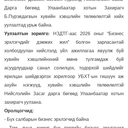
Дарга бөгөөд Улаанбаатар хотын Захирагч
Б.Пүрэвдагвын хувийн хэвшлийн төлөөлөлтэй хийх
уулзалтад урьж байна.
Уулзалтын зорилго:
НЗДТГ-аас 2026 оныг “Бизнес
эрхлэгчдийг дэмжих жил” болгон зарласантай
холбогдуулан нийслэлд үйл ажиллагаа явуулж буй
хувийн хэвшлийнхний өмнө тулгамдаж буй
асуудлуудаар санал солилцох, тодорхой шийдлийг
ярилцан шийдвэрлэх зорилгоор УБХТ-ын гишүүн аж
ахуйн нэгжүүд, хувийн хэвшлийн төлөөлөлтэй
Нийслэлийн Засаг дарга бөгөөд Улаанбаатар хотын
захирагч уулзана.
Оролцогчид:
- Бүх салбарын бизнес эрхлэгчид байна
- Том, дунд, жижиг бүх төрлийн бизнес эрхлэгчид