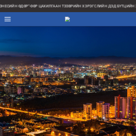
ЗНЕСИЙН ӨДӨР”-ӨӨР ЦАХИЛГААН ТЭЭВРИЙН ХЭРЭГСЛИЙН ДЭД БҮТЦИЙН 