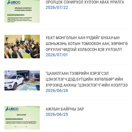
ОРОЛЦОХ СОНИРХОЛ ХҮЛЭЭН АВАХ УРИЛГА
2026/07/22
УБХТ МОНГОЛЫН ААН-ҮҮДИЙГ БНХАУ-ЫН
ШЭНЬЖЭНЬ ХОТЫН ТОМООХОН ААН, ХӨРӨНГӨ
ОРУУЛАГЧИДТАЙ ХОЛБОСОН В2В УУЛЗАЛТ
2026/07/01
АМЖИЛТТАЙ ЗОХИОН БАЙГУУЛЛАА
"ЦАХИЛГААН ТЭЭВРИЙН ХЭРЭГСЭЛ
ЦЭНЭГЛЭГЧ ДЭД БҮТЦИЙН ХӨТӨЛБӨР"-ИЙН
ХҮРЭЭНД АНХНЫ "ЦЭНЭГЛЭГЧ"-ИЙН НЭЭЛТЭЭ
2026/06/26
ХИЙЛЭЭ
АЖЛЫН БАЙРНЫ ЗАР
2026/06/25