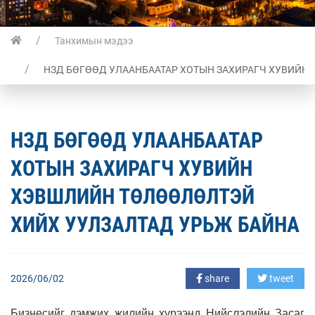
Танхимын мэдээ
НЗД БӨГӨӨД УЛААНБААТАР ХОТЫН ЗАХИРАГЧ ХУВИЙН
НЗД БӨГӨӨД УЛААНБААТАР
ХОТЫН ЗАХИРАГЧ ХУВИЙН
ХЭВШЛИЙН ТӨЛӨӨЛӨЛТЭЙ
ХИЙХ УУЛЗАЛТАД УРЬЖ БАЙНА
2026/06/02
share
tweet
Бизнесийг дэмжих жилийн хүрээнд Нийслэлийн Засаг