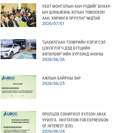
УБХТ МОНГОЛЫН ААН-ҮҮДИЙГ БНХАУ-
ЫН ШЭНЬЖЭНЬ ХОТЫН ТОМООХОН
ААН, ХӨРӨНГӨ ОРУУЛАГЧИДТАЙ
2026/07/01
ХОЛБОСОН В2В УУЛЗАЛТ АМЖИЛТТАЙ
ЗОХИОН БАЙГУУЛЛАА
"ЦАХИЛГААН ТЭЭВРИЙН ХЭРЭГСЭЛ
ЦЭНЭГЛЭГЧ ДЭД БҮТЦИЙН
ХӨТӨЛБӨР"-ИЙН ХҮРЭЭНД АНХНЫ
2026/06/26
"ЦЭНЭГЛЭГЧ"-ИЙН НЭЭЛТЭЭ ХИЙЛЭЭ
АЖЛЫН БАЙРНЫ ЗАР
2026/06/25
ОРОЛЦОХ СОНИРХОЛ ХҮЛЭЭН АВАХ
УРИЛГА - INVITATION FOR EXPRESSION
OF INTEREST (EOI)
2026/06/24