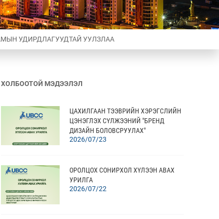
НАМЫН УДИРДЛАГУУДТАЙ УУЛЗЛАА
ХОЛБООТОЙ МЭДЭЭЛЭЛ
ЦАХИЛГААН ТЭЭВРИЙН ХЭРЭГСЛИЙН
ЦЭНЭГЛЭХ СҮЛЖЭЭНИЙ "БРЕНД
ДИЗАЙН БОЛОВСРУУЛАХ"
2026/07/23
ҮЙЛЧИЛГЭЭНИЙ ОРОЛЦОХ СОНИРХОЛ
ХҮЛЭЭН АВАХ
ОРОЛЦОХ СОНИРХОЛ ХҮЛЭЭН АВАХ
УРИЛГА
2026/07/22