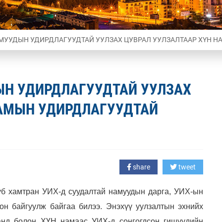
АМУУДЫН УДИРДЛАГУУДТАЙ УУЛЗАХ ЦУВРАЛ УУЛЗАЛТААР ХҮН 
ЫН УДИРДЛАГУУДТАЙ УУЛЗАХ
НАМЫН УДИРДЛАГУУДТАЙ
share
tweet
уб хамтран УИХ-д суудалтай намуудын дарга, УИХ-ын
ион байгуулж байгаа билээ. Энэхүү уулзалтын эхнийх
нд болон ХҮН намаас УИХ-д сонгогдсон гишүүдийн