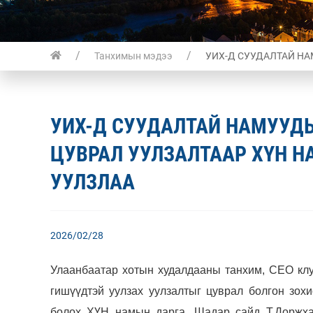
Танхимын мэдээ
УИХ-Д СУУДАЛТАЙ Н
УИХ-Д СУУДАЛТАЙ НАМУУД
ЦУВРАЛ УУЛЗАЛТААР ХҮН 
УУЛЗЛАА
2026/02/28
Улаанбаатар хотын худалдааны танхим, CEO кл
гишүүдтэй уулзах уулзалтыг цуврал болгон зох
болох ХҮН намын дарга, Шадар сайд Т.Доржха