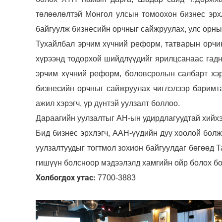
төлөөлөлтэй Монгол улсын томоохон бизнес эрхл
байгуулж бизнесийн орчныг сайжруулах, улс орны
Тухайлбал эрчим хүчний реформ, татварын орчин
хүрээнд тодорхой шийдлүүдийг ярилцсанаас гад
эрчим хүчний реформ, боловсролын салбарт хэр
бизнесийн орчныг сайжруулах чиглэлээр баримт
ажил хэрэгч, үр дүнтэй уулзалт боллоо.
Дараагийн уулзалтыг АН-ын удирдлагуудтай хийх
Бид бизнес эрхлэгч, ААН-үүдийн дуу хоолой болж
уулзалтуудыг тогтмол зохион байгуулдаг бөгөөд 
гишүүн болсноор мэдээлэлд хамгийн ойр болох бо
Холбогдох утас:
7700-3883