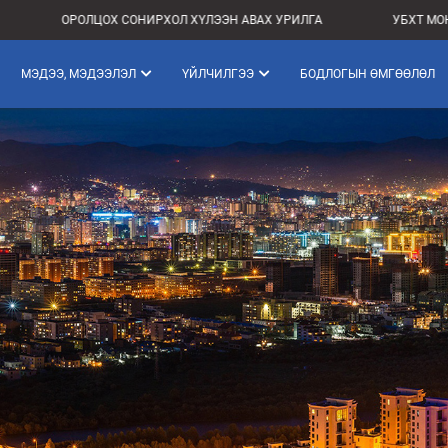
ОРОЛЦОХ СОНИРХОЛ ХҮЛЭЭН АВАХ УРИЛГА
УБХТ МОНГОЛЫН 
МЭДЭЭ, МЭДЭЭЛЭЛ
ҮЙЛЧИЛГЭЭ
БОДЛОГЫН ӨМГӨӨЛӨЛ