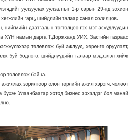
эгчдийг уулзуулах уулзалтыг 1-р сарын 29-нд зохион
 хөгжлийн гарц, шийдлийн талаар санал солилцов.
, нийгмийн даатгалын тогтолцоо гэх мэт асуудлуудын
на ХҮН намын дарга Т.Доржханд УИХ, Засгийн газраас
эгжүүлэхээр төлөвлөж буй ажлууд, хөрөнгө оруулалт,
алж буй бодлого, шийдлүүдийн талаар мэдээлэл хийж
ээр төлөвлөж байна.
 ажиллах зорилгоор олон төрлийн ажил хэрэгч, чөлөөт
Та бүхэн Улаанбаатар хотод бизнес эрхэлдэг бол манай
лно.