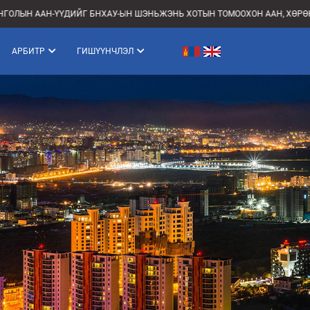
ААН-ҮҮДИЙГ БНХАУ-ЫН ШЭНЬЖЭНЬ ХОТЫН ТОМООХОН ААН, ХӨРӨНГӨ ОРУ
АРБИТР
ГИШҮҮНЧЛЭЛ