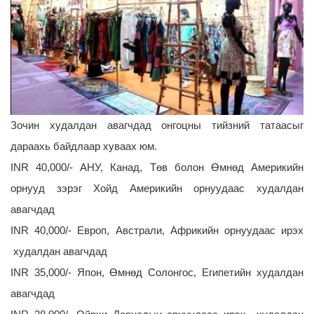
Зочин худалдан авагчдад онгоцны тийзний татаасыг
дараахь байдлаар хуваах юм.
INR 40,000/- АНУ, Канад, Төв болон Өмнөд Америкийн
орнууд зэрэг Хойд Америкийн орнуудаас худалдан
авагчдад
INR 40,000/- Европ, Австрали, Африкийн орнуудаас ирэх
худалдан авагчдад
INR 35,000/- Япон, Өмнөд Солонгос, Египетийн худалдан
авагчдад