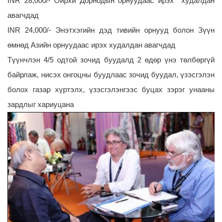
INR 28,000/- Ойрхи Дорнодын орнуудаас ирэх худалдан
авагчдад
INR 24,000/- Энэтхэгийн дэд тивийн орнууд болон Зүүн
өмнөд Азийн орнуудаас ирэх худалдан авагчдад
Түүнчлэн 4/5 одтой зочид буудалд 2 өдөр үнэ төлбөргүй
байрлаж, нисэх онгоцны буудлаас зочид буудал, үзэсгэлэн
болох газар хүртэлх, үзэсгэлэнгээс буцах зэрэг унааны
зардлыг хариуцана