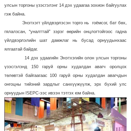
улсын торгоны үзэсгэлэнг 14 дэх удаагаа зохион байгуулах
гэж байна.
Энэтхэгт үйлдвэрлэсэн торго нь гоёмсог, бат бөх,
гялалзсан, “уналттай” зэрэг өөрийн онцлогтойгоос гадна
үйлдвэрлэлийн шат дамжлаг нь бусад орнуудынхаас
ялгаатай байдаг.
14 дэх удаагийн Энэтхэгийн олон улсын торгоны
үзэсгэлэнд 150 гаруй орны худалдан авагч оролцох
төлөвтэй байгаагаас 100 гаруй орны худалдан авагчдын
онгоцны тийзний зардлыг санхүүжүүлж, эрх бүхий улс
орнуудын ISEPC-ээс ивээн тэтгэх юм байна.