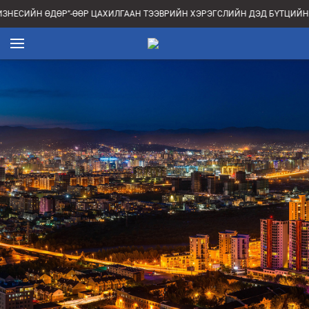
ИЗНЕСИЙН ӨДӨР”-ӨӨР ЦАХИЛГААН ТЭЭВРИЙН ХЭРЭГСЛИЙН ДЭД БҮТЦИЙН