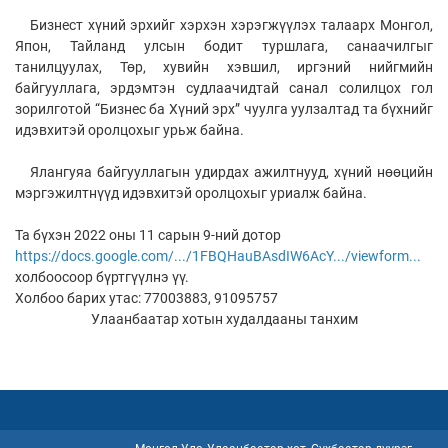
чуулга уулзалтад урьж
Бизнест хүний эрхийг хэрхэн хэрэгжүүлэх талаарх Монгол,
байна
Япон, Тайланд улсын бодит туршлага, санаачилгыг
танилцуулах, Төр, хувийн хэвшил, иргэний нийгмийн
байгууллага, эрдэмтэн судлаачидтай санал солилцох гол
зорилготой “Бизнес ба Хүний эрх” чуулга уулзалтад та бүхнийг
идэвхитэй оролцохыг урьж байна.
Ялангуяа байгууллагын удирдах ажилтнууд, хүний нөөцийн
мэргэжилтнүүд идэвхитэй оролцохыг уриалж байна.
Та бүхэн 2022 оны 11 сарын 9-ний дотор
https://docs.google.com/.../1FBQHauBAsdIW6AcY.../viewform...
холбоосоор бүртгүүлнэ үү.
Холбоо барих утас: 77003883, 91095757
Улаанбаатар хотын худалдааны танхим