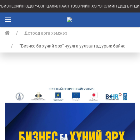
 “БИЗНЕСИЙН ӨДӨР”-ӨӨР ЦАХИЛГААН ТЭЭВРИЙН ХЭРЭГСЛИЙН ДЭД БҮТЦ
Дотоод арга хэмжээ
“Бизнес ба хүний эрх” чуулга уулзалтад урьж байна