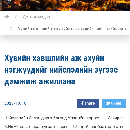
Дотоод мэдээ
Хувийн хэвшлийн аж ахуйн нэгжүүдийг нийслэлийн зүгэ
Хувийн хэвшлийн аж ахуйн
нэгжүүдийг нийслэлийн зүгээс
дэмжиж ажиллана
2023/10/18
share
tweet
Нийслэлийн Засаг дарга бөгөөд Улаанбаатар хотын Захирагч
Х.Нямбаатар аравдугаар сарын 17-нд Улаанбаатар хотын