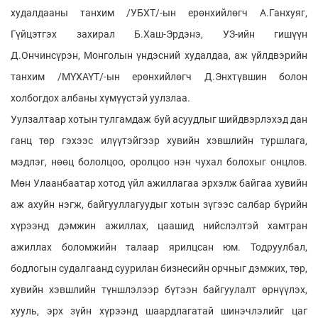
худалдааны танхим /УБХТ/-ын ерөнхийлөгч А.Ганхуяг,
Гүйцэтгэх захирал Б.Хаш-Эрдэнэ, УЗ-ийн гишүүн
Д.Ончинсүрэн, Монголын үндэсний худалдаа, аж үйлдвэрийн
танхим /МҮХАҮТ/-ын ерөнхийлөгч Д.Энхтүвшин болон
холбогдох албаны хүмүүстэй уулзлаа.
Уулзалтаар хотын тулгамдаж буй асуудлыг шийдвэрлэхэд дан
ганц төр гэхээс илүүтэйгээр хувийн хэвшлийн туршлага,
мэдлэг, нөөц бололцоо, оролцоо нэн чухал болохыг онцлов.
Мөн Улаанбаатар хотод үйл ажиллагаа эрхэлж байгаа хувийн
аж ахуйн нэгж, байгууллагуудыг хотын зүгээс салбар бүрийн
хүрээнд дэмжин ажиллах, цаашид нийслэлтэй хамтран
ажиллах боломжийн талаар ярилцсан юм. Тодруулбал,
бодлогын судалгаанд суурилан бизнесийн орчныг дэмжих, төр,
хувийн хэвшлийн түншлэлээр бүтээн байгуулалт өрнүүлэх,
хууль, эрх зүйн хүрээнд шаардлагатай шинэчлэлийг цаг