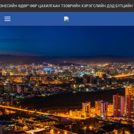
ИЗНЕСИЙН ӨДӨР”-ӨӨР ЦАХИЛГААН ТЭЭВРИЙН ХЭРЭГСЛИЙН ДЭД БҮТЦИЙН