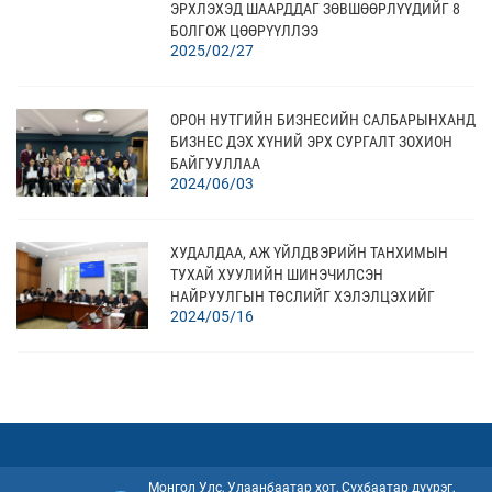
ЭРХЛЭХЭД ШААРДДАГ ЗӨВШӨӨРЛҮҮДИЙГ 8
БОЛГОЖ ЦӨӨРҮҮЛЛЭЭ
2025/02/27
ОРОН НУТГИЙН БИЗНЕСИЙН САЛБАРЫНХАНД
БИЗНЕС ДЭХ ХҮНИЙ ЭРХ СУРГАЛТ ЗОХИОН
БАЙГУУЛЛАА
2024/06/03
ХУДАЛДАА, АЖ ҮЙЛДВЭРИЙН ТАНХИМЫН
ТУХАЙ ХУУЛИЙН ШИНЭЧИЛСЭН
НАЙРУУЛГЫН ТӨСЛИЙГ ХЭЛЭЛЦЭХИЙГ
2024/05/16
ДЭМЖЛЭЭ
УБХТ-ЫН УДИРДАХ ЗӨВЛӨЛ ТАКСИ
ҮЙЛЧИЛГЭЭНИЙ ЧАНАР, ХҮРТЭЭМЖИЙГ
САЙЖРУУЛАХ ЧИГЛЭЛЭЭР НИЙСЛЭЛИЙН
2023/11/10
ЗАХИРГААТАЙ УУЛЗЛАА
Монгол Улс, Улаанбаатар хот, Сүхбаатар дүүрэг,