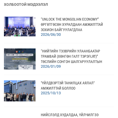
ХОЛБООТОЙ МЭДЭЭЛЭЛ
“UNLOCK THE MONGOLIAN ECONOMY”
ӨРГӨТГӨСӨН ХУРАЛДААН АМЖИЛТТАЙ
ЗОХИОН БАЙГУУЛАГДЛАА
2026/06/30
“НИЙТИЙН ТЭЭВРИЙН УЛААНБААТАР
ТРАМВАЙ (ХӨНГӨН ГАЛТ ТЭРЭГ-LRT)”
ТӨСЛИЙН СОНГОН ШАЛГАРУУЛАЛТЫН
2026/01/09
ХҮСЭЛТ АВАХ ХУГАЦААГ СУНГАЛАА
"ҮЙЛДВЭРТЭЙ ТАНИЛЦАХ АЯЛАЛ"
АМЖИЛТТАЙ БОЛЛОО
2025/10/13
НИЙСЛЭЛД ХУДАЛДАА, ҮЙЛЧИЛГЭЭ