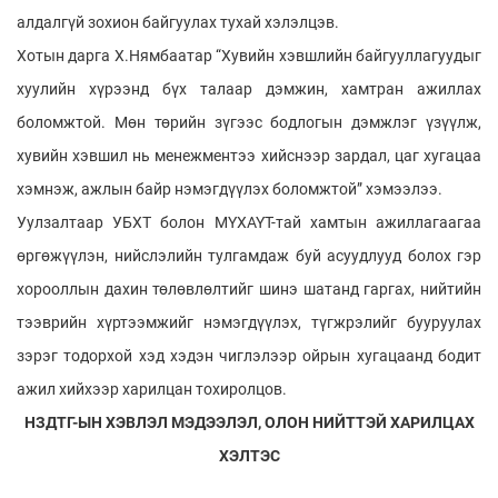
алдалгүй зохион байгуулах тухай хэлэлцэв.
Хотын дарга Х.Нямбаатар “Хувийн хэвшлийн байгууллагуудыг
хуулийн хүрээнд бүх талаар дэмжин, хамтран ажиллах
боломжтой. Мөн төрийн зүгээс бодлогын дэмжлэг үзүүлж,
хувийн хэвшил нь менежментээ хийснээр зардал, цаг хугацаа
хэмнэж, ажлын байр нэмэгдүүлэх боломжтой” хэмээлээ.
Уулзалтаар УБХТ болон МҮХАҮТ-тай хамтын ажиллагаагаа
өргөжүүлэн, нийслэлийн тулгамдаж буй асуудлууд болох гэр
хорооллын дахин төлөвлөлтийг шинэ шатанд гаргах, нийтийн
тээврийн хүртээмжийг нэмэгдүүлэх, түгжрэлийг бууруулах
зэрэг тодорхой хэд хэдэн чиглэлээр ойрын хугацаанд бодит
ажил хийхээр харилцан тохиролцов.
НЗДТГ-ЫН ХЭВЛЭЛ МЭДЭЭЛЭЛ, ОЛОН НИЙТТЭЙ ХАРИЛЦАХ
ХЭЛТЭС