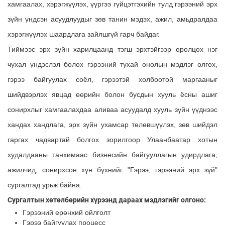
хамгаалах, хэрэгжүүлэх, үүргээ гүйцэтгэхийн тулд гэрээний эрх
зүйн үндсэн асуудлуудыг зөв танин мэдэх, ажил, амьдралдаа
хэрэгжүүлэх шаардлага зайлшгүй гарч байдаг.
Тиймээс эрх зүйн харилцаанд тэгш эрхтэйгээр оролцох нэг
чухал үндэслэл болох гэрээний тухай онолын мэдлэг олгох,
гэрээ байгуулах соёл, гэрээтэй холбоотой маргааныг
шийдвэрлэх явцад өөрийн болон бусдын хууль ёсны ашиг
сонирхлыг хамгаалахдаа аливаа асуудалд хууль зүйн үүднээс
хандах хандлага, эрх зүйн ухамсар төлөвшүүлэх, зөв шийдэл
гаргах чадвартай болгох зорилгоор Улаанбаатар хотын
худалдааны танхимаас бизнесийн байгууллагын удирдлага,
ажилчид, сонирхсон хүн бүхнийг "Гэрээ, гэрээний эрх зүй"
сургалтад урьж байна.
Сургалтын хөтөлбөрийн хүрээнд дараах мэдлэгийг олгоно:
Гэрээний ерөнхий ойлголт
Гэрээ байгуулах процесс