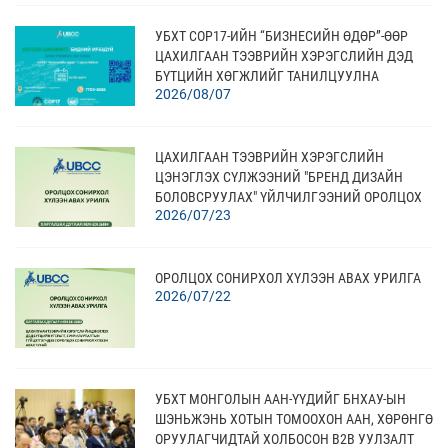
УБХТ COP17-ИЙН “БИЗНЕСИЙН ӨДӨР”-ӨӨР
ЦАХИЛГААН ТЭЭВРИЙН ХЭРЭГСЛИЙН ДЭД
БҮТЦИЙН ХӨГЖЛИЙГ ТАНИЛЦУУЛНА
2026/08/07
ЦАХИЛГААН ТЭЭВРИЙН ХЭРЭГСЛИЙН
ЦЭНЭГЛЭХ СҮЛЖЭЭНИЙ "БРЕНД ДИЗАЙН
БОЛОВСРУУЛАХ" ҮЙЛЧИЛГЭЭНИЙ ОРОЛЦОХ
2026/07/23
СОНИРХОЛ ХҮЛЭЭН АВАХ
ОРОЛЦОХ СОНИРХОЛ ХҮЛЭЭН АВАХ УРИЛГА
2026/07/22
УБХТ МОНГОЛЫН ААН-ҮҮДИЙГ БНХАУ-ЫН
ШЭНЬЖЭНЬ ХОТЫН ТОМООХОН ААН, ХӨРӨНГӨ
ОРУУЛАГЧИДТАЙ ХОЛБОСОН В2В УУЛЗАЛТ