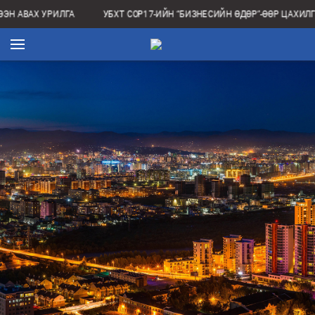
ЭН АВАХ УРИЛГА
УБХТ COP17-ИЙН “БИЗНЕСИЙН ӨДӨР”-ӨӨР ЦАХИЛ