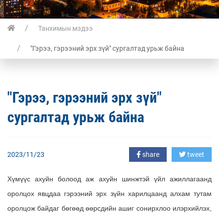
Танхимын мэдээ
"Гэрээ, гэрээний эрх зүй" сургалтад урьж байна
"Гэрээ, гэрээний эрх зүй"
сургалтад урьж байна
2023/11/23
share
tweet
Хүмүүс ахуйн болоод аж ахуйн шинжтэй үйл ажиллагаанд
оролцох явцдаа гэрээний эрх зүйн харилцаанд алхам тутам
оролцож байдаг бөгөөд өөрсдийн ашиг сонирхлоо илэрхийлэх,