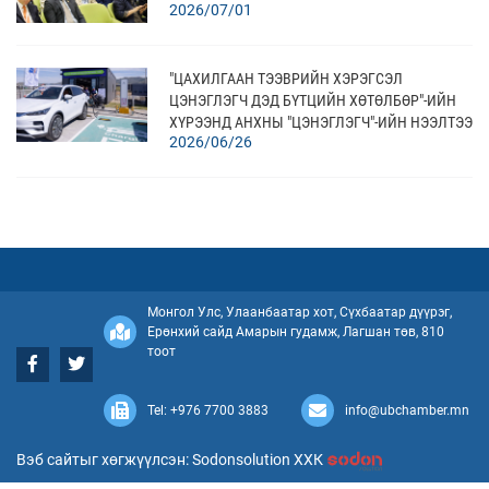
2026/07/01
АМЖИЛТТАЙ ЗОХИОН БАЙГУУЛЛАА
"ЦАХИЛГААН ТЭЭВРИЙН ХЭРЭГСЭЛ
ЦЭНЭГЛЭГЧ ДЭД БҮТЦИЙН ХӨТӨЛБӨР"-ИЙН
ХҮРЭЭНД АНХНЫ "ЦЭНЭГЛЭГЧ"-ИЙН НЭЭЛТЭЭ
2026/06/26
ХИЙЛЭЭ
АЖЛЫН БАЙРНЫ ЗАР
2026/06/25
Монгол Улс, Улаанбаатар хот, Сүхбаатар дүүрэг,
Ерөнхий сайд Амарын гудамж, Лагшан төв, 810
ОРОЛЦОХ СОНИРХОЛ ХҮЛЭЭН АВАХ УРИЛГА -
тоот
INVITATION FOR EXPRESSION OF INTEREST (EOI)
2026/06/24
Tel: +976 7700 3883
info@ubchamber.mn
Вэб сайтыг хөгжүүлсэн: Sodonsolution ХХК
ОРОЛЦОХ СОНИРХОЛ ХҮЛЭЭН АВАХ УРИЛГА -