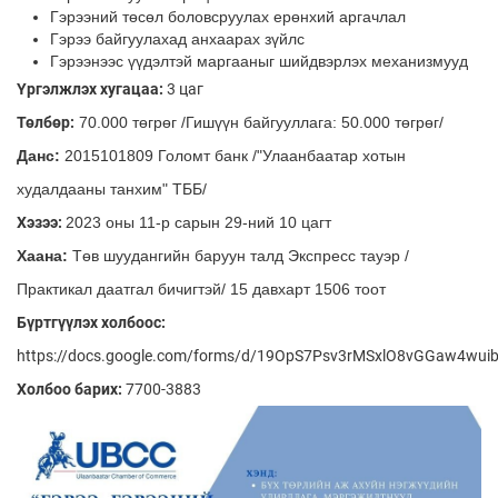
Гэрээний төсөл боловсруулах ерөнхий аргачлал
Гэрээ байгуулахад анхаарах зүйлс
Гэрээнээс үүдэлтэй маргааныг шийдвэрлэх механизмууд
Үргэлжлэх хугацаа:
3 цаг
Төлбөр:
70.000 төгрөг /Гишүүн байгууллага: 50.000 төгрөг/
Данс:
2015101809 Голомт банк /"Улаанбаатар хотын
худалдааны танхим" ТББ/
Хэзээ:
2023 оны 11-р сарын 29-ний 10 цагт
Хаана:
Төв шуудангийн баруун талд Экспресс тауэр /
Практикал даатгал бичигтэй/ 15 давхарт 1506 тоот
Бүртгүүлэх холбоос:
https://docs.google.com/forms/d/19OpS7Psv3rMSxlO8vGGaw4wuib
Холбоо барих:
7700-3883