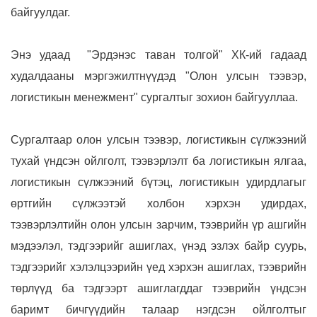
байгуулдаг.
Энэ удаад
"Эрдэнэс таван толгой" ХК-
ий гадаад
худалдааны мэргэжилтнүүдэд
"Олон улсын тээвэр,
логистикын менежмент" сургалтыг зохион байгууллаа.
Сургалтаар
олон улсын тээвэр, логистикын сүлжээний
тухай үндсэн ойлголт, тээвэрлэлт ба логистикын ялгаа,
логистикын сүлжээний бүтэц, логистикын удирдлагыг
өртгийн сүлжээтэй холбон хэрхэн удирдах,
тээвэрлэлтийн олон улсын зарчим, тээврийн үр ашгийн
мэдээлэл, тэдгээрийг ашиглах, үнэд эзлэх байр суурь,
тэдгээрийг хэлэлцээрийн үед хэрхэн ашиглах, тээврийн
төрлүүд ба тэдгээрт ашиглагддаг тээврийн үндсэн
баримт бичгүүдийн талаар нэгдсэн ойлголтыг