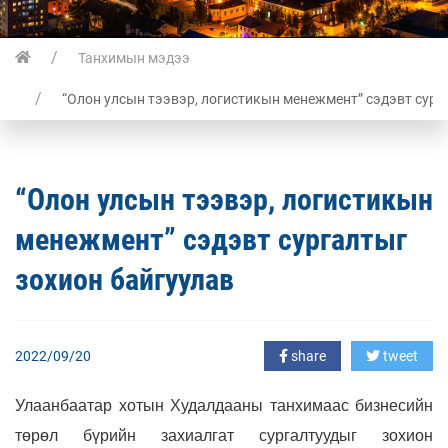
Танхимын мэдээ
“Олон улсын тээвэр, логистикын менежмент” сэдэвт сург
“Олон улсын тээвэр, логистикын
менежмент” сэдэвт сургалтыг
зохион байгуулав
2022/09/20
share
tweet
Улаанбаатар хотын Худалдааны танхимаас бизнесийн
төрөл бүрийн захиалгат сургалтуудыг зохион