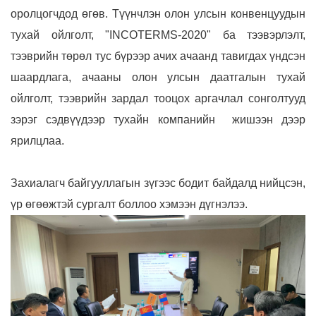
оролцогчдод өгөв. Түүнчлэн
олон улсын конвенцуудын
тухай ойлголт, "INCOTERMS-2020" ба тээвэрлэлт,
тээврийн төрөл тус бүрээр ачих ачаанд тавигдах үндсэн
шаардлага, ачааны олон улсын даатгалын тухай
ойлголт, тээврийн зардал тооцох аргачлал сонголтууд
зэрэг сэдв
үүд
ээр
тухайн компанийн
жишээн дээр
ярилцлаа.
Захиалагч байгууллагын зүгээс бодит байдалд нийцсэн,
үр өгөөжтэй сургалт боллоо хэмээн дүгнэлээ.