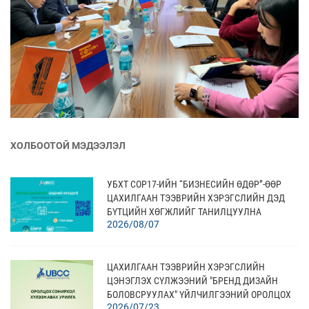
ХОЛБООТОЙ МЭДЭЭЛЭЛ
УБХТ COP17-ИЙН “БИЗНЕСИЙН ӨДӨР”-ӨӨР
ЦАХИЛГААН ТЭЭВРИЙН ХЭРЭГСЛИЙН ДЭД
БҮТЦИЙН ХӨГЖЛИЙГ ТАНИЛЦУУЛНА
2026/08/07
ЦАХИЛГААН ТЭЭВРИЙН ХЭРЭГСЛИЙН
ЦЭНЭГЛЭХ СҮЛЖЭЭНИЙ "БРЕНД ДИЗАЙН
БОЛОВСРУУЛАХ" ҮЙЛЧИЛГЭЭНИЙ ОРОЛЦОХ
2026/07/23
СОНИРХОЛ ХҮЛЭЭН АВАХ