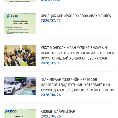
ОРОЛЦОХ СОНИРХОЛ ХҮЛЭЭН АВАХ УРИЛГА
2026/07/22
УБХТ МОНГОЛЫН ААН-ҮҮДИЙГ БНХАУ-ЫН
ШЭНЬЖЭНЬ ХОТЫН ТОМООХОН ААН, ХӨРӨНГӨ
ОРУУЛАГЧИДТАЙ ХОЛБОСОН В2В УУЛЗАЛТ
2026/07/01
АМЖИЛТТАЙ ЗОХИОН БАЙГУУЛЛАА
"ЦАХИЛГААН ТЭЭВРИЙН ХЭРЭГСЭЛ
ЦЭНЭГЛЭГЧ ДЭД БҮТЦИЙН ХӨТӨЛБӨР"-ИЙН
ХҮРЭЭНД АНХНЫ "ЦЭНЭГЛЭГЧ"-ИЙН НЭЭЛТЭЭ
2026/06/26
ХИЙЛЭЭ
АЖЛЫН БАЙРНЫ ЗАР
2026/06/25