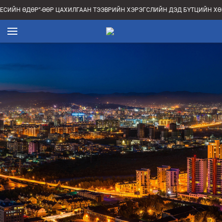
ЕСИЙН ӨДӨР”-ӨӨР ЦАХИЛГААН ТЭЭВРИЙН ХЭРЭГСЛИЙН ДЭД БҮТЦИЙН Х